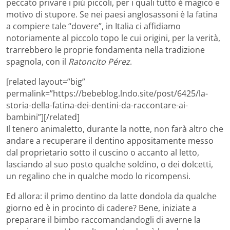
peccato privare i più piccoli, per i quali tutto è magico e
motivo di stupore. Se nei paesi anglosassoni è la fatina
a compiere tale “dovere”, in Italia ci affidiamo
notoriamente al piccolo topo le cui origini, per la verità,
trarrebbero le proprie fondamenta nella tradizione
spagnola, con il
Ratoncito Pérez
.
[related layout=”big”
permalink=”https://bebeblog.lndo.site/post/6425/la-
storia-della-fatina-dei-dentini-da-raccontare-ai-
bambini”][/related]
Il tenero animaletto, durante la notte, non farà altro che
andare a recuperare il dentino appositamente messo
dal proprietario sotto il cuscino o accanto al letto,
lasciando al suo posto qualche soldino, o dei dolcetti,
un regalino che in qualche modo lo ricompensi.
Ed allora: il primo dentino da latte dondola da qualche
giorno ed è in procinto di cadere? Bene, iniziate a
preparare il bimbo raccomandandogli di averne la