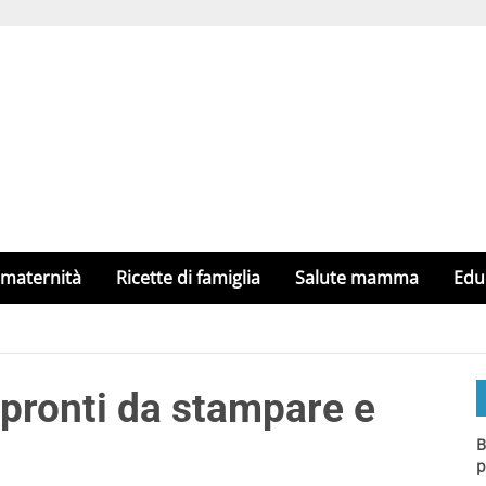
 maternità
Ricette di famiglia
Salute mamma
Edu
 pronti da stampare e
B
p