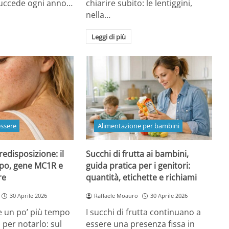
 succede ogni anno…
chiarire subito: le lentiggini,
nella…
Leggi di più
essere
Alimentazione per bambini
redisposizione: il
Succhi di frutta ai bambini,
ipo, gene MC1R e
guida pratica per i genitori:
re
quantità, etichette e richiami
30 Aprile 2026
Raffaele Moauro
30 Aprile 2026
e un po’ più tempo
I succhi di frutta continuano a
a per notarlo: sul
essere una presenza fissa in