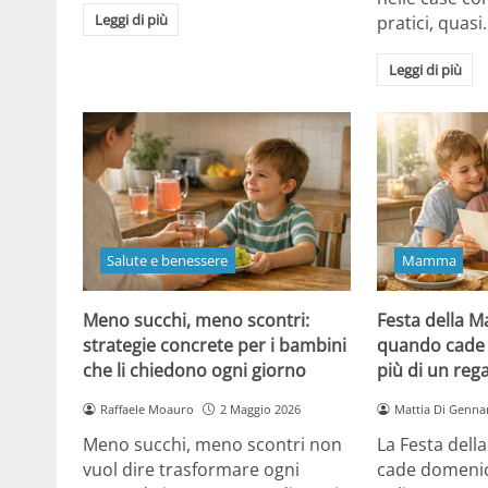
Leggi di più
pratici, quasi
Leggi di più
Salute e benessere
Mamma
Meno succhi, meno scontri:
Festa della 
strategie concrete per i bambini
quando cade 
che li chiedono ogni giorno
più di un reg
Raffaele Moauro
2 Maggio 2026
Mattia Di Genna
Meno succhi, meno scontri non
La Festa del
vuol dire trasformare ogni
cade domenic