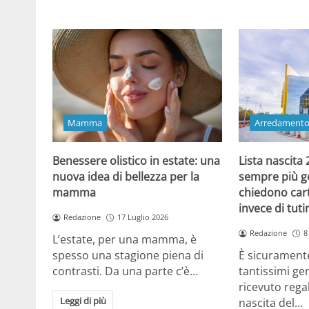
Mamma
Arredament
Benessere olistico in estate: una
Lista nascita
nuova idea di bellezza per la
sempre più gen
mamma
chiedono cart
invece di tut
Redazione
17 Luglio 2026
Redazione
8
L’estate, per una mamma, è
spesso una stagione piena di
È sicuramente
contrasti. Da una parte c’è…
tantissimi gen
ricevuto regal
Leggi di più
nascita del…