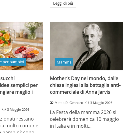
Leggi di più
e per bambini
Mamma
 succhi
Mother’s Day nel mondo, dalle
 idee semplici per
chiese inglesi alla battaglia anti-
ngiare meglio i
commerciale di Anna Jarvis
Mattia Di Gennaro
3 Maggio 2026
3 Maggio 2026
La Festa della mamma 2026 si
ezionati restano
celebrerà domenica 10 maggio
oia molto comune
in Italia e in molti…
n bambini: sono