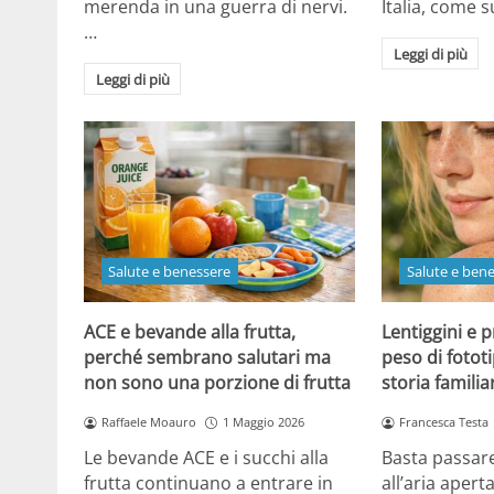
merenda in una guerra di nervi.
Italia, come
…
Leggi di più
Leggi di più
Salute e benessere
Salute e ben
ACE e bevande alla frutta,
Lentiggini e p
perché sembrano salutari ma
peso di fotot
non sono una porzione di frutta
storia familia
Raffaele Moauro
1 Maggio 2026
Francesca Testa
Le bevande ACE e i succhi alla
Basta passar
frutta continuano a entrare in
all’aria apert