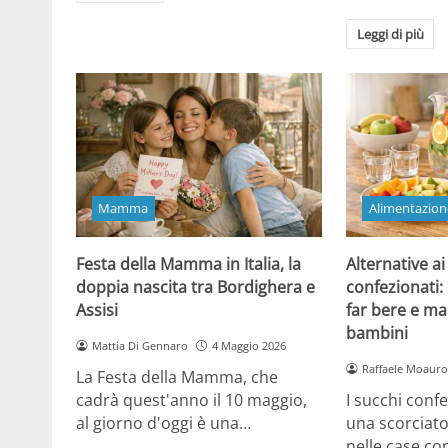
Leggi di più
Mamma
Alimentazion
Festa della Mamma in Italia, la
Alternative ai
doppia nascita tra Bordighera e
confezionati:
Assisi
far bere e ma
bambini
Mattia Di Gennaro
4 Maggio 2026
Raffaele Moauro
La Festa della Mamma, che
cadrà quest'anno il 10 maggio,
I succhi conf
al giorno d'oggi è una…
una scorciat
nelle case co