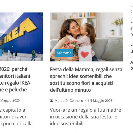
L
c
F
s
m
F
B
o
Mamma
A
b
 2026: perché
Festa della Mamma, regali senza
itori italiani
sprechi: idee sostenibili che
e regalo IKEA
sostituiscono fiori e acquisti
ine e peluche
dell’ultimo minuto
 Maggio 2026
Mattia Di Gennaro
5 Maggio 2026
 capitato a
Vuoi fare un regalo a tua madre
itori di aver
in occasione della sua festa: le
i poco utili alla
idee sostenibili…