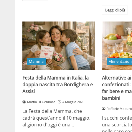
Leggi di più
Mamma
Alimentazion
Festa della Mamma in Italia, la
Alternative ai
doppia nascita tra Bordighera e
confezionati:
Assisi
far bere e ma
bambini
Mattia Di Gennaro
4 Maggio 2026
Raffaele Moauro
La Festa della Mamma, che
cadrà quest'anno il 10 maggio,
I succhi conf
al giorno d'oggi è una…
una scorciat
nelle case co