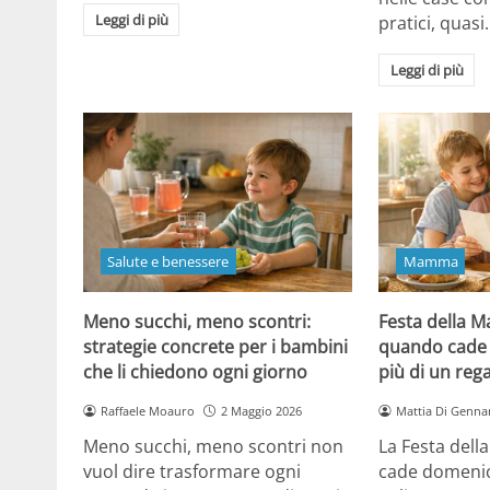
Leggi di più
pratici, quasi
Leggi di più
Salute e benessere
Mamma
Meno succhi, meno scontri:
Festa della 
strategie concrete per i bambini
quando cade 
che li chiedono ogni giorno
più di un reg
Raffaele Moauro
2 Maggio 2026
Mattia Di Genna
Meno succhi, meno scontri non
La Festa del
vuol dire trasformare ogni
cade domenic