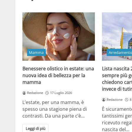
Mamma
Arredament
Benessere olistico in estate: una
Lista nascita
nuova idea di bellezza per la
sempre più gen
mamma
chiedono cart
invece di tut
Redazione
17 Luglio 2026
Redazione
8
L’estate, per una mamma, è
spesso una stagione piena di
È sicuramente
contrasti. Da una parte c’è…
tantissimi gen
ricevuto regal
Leggi di più
nascita del…