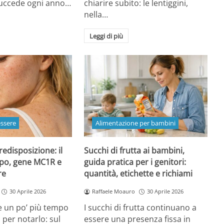
 succede ogni anno…
chiarire subito: le lentiggini,
nella…
Leggi di più
essere
Alimentazione per bambini
redisposizione: il
Succhi di frutta ai bambini,
ipo, gene MC1R e
guida pratica per i genitori:
re
quantità, etichette e richiami
30 Aprile 2026
Raffaele Moauro
30 Aprile 2026
e un po’ più tempo
I succhi di frutta continuano a
a per notarlo: sul
essere una presenza fissa in