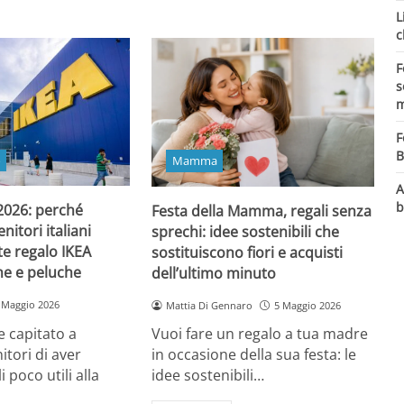
L
c
F
s
m
F
B
o
Mamma
A
b
 2026: perché
Festa della Mamma, regali senza
itori italiani
sprechi: idee sostenibili che
e regalo IKEA
sostituiscono fiori e acquisti
ine e peluche
dell’ultimo minuto
 Maggio 2026
Mattia Di Gennaro
5 Maggio 2026
 capitato a
Vuoi fare un regalo a tua madre
itori di aver
in occasione della sua festa: le
i poco utili alla
idee sostenibili…