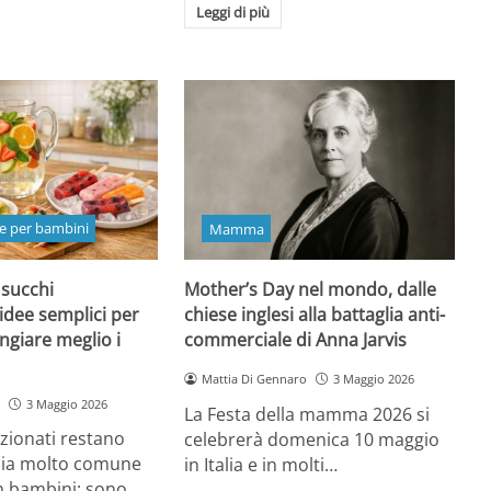
Leggi di più
e per bambini
Mamma
 succhi
Mother’s Day nel mondo, dalle
 idee semplici per
chiese inglesi alla battaglia anti-
ngiare meglio i
commerciale di Anna Jarvis
Mattia Di Gennaro
3 Maggio 2026
3 Maggio 2026
La Festa della mamma 2026 si
ezionati restano
celebrerà domenica 10 maggio
oia molto comune
in Italia e in molti…
n bambini: sono