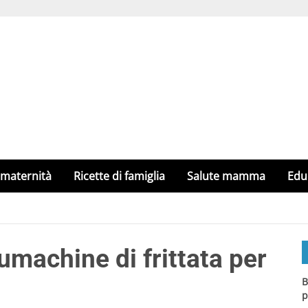
 maternità
Ricette di famiglia
Salute mamma
Edu
lumachine di frittata per
B
p