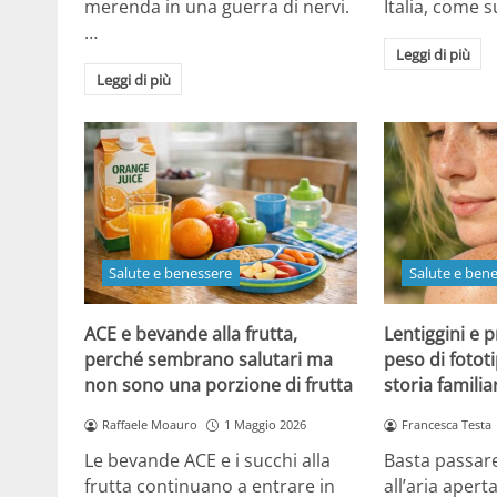
merenda in una guerra di nervi.
Italia, come
…
Leggi di più
Leggi di più
Salute e benessere
Salute e ben
ACE e bevande alla frutta,
Lentiggini e p
perché sembrano salutari ma
peso di fotot
non sono una porzione di frutta
storia familia
Raffaele Moauro
1 Maggio 2026
Francesca Testa
Le bevande ACE e i succhi alla
Basta passar
frutta continuano a entrare in
all’aria apert