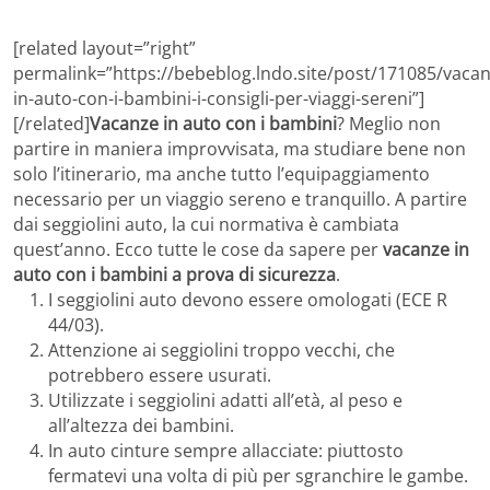
[related layout=”right”
permalink=”https://bebeblog.lndo.site/post/171085/vacan
in-auto-con-i-bambini-i-consigli-per-viaggi-sereni”]
[/related]
Vacanze in auto con i bambini
? Meglio non
partire in maniera improvvisata, ma studiare bene non
solo l’itinerario, ma anche tutto l’equipaggiamento
necessario per un viaggio sereno e tranquillo. A partire
dai seggiolini auto, la cui normativa è cambiata
quest’anno. Ecco tutte le cose da sapere per
vacanze in
auto con i bambini a prova di sicurezza
.
I seggiolini auto devono essere omologati (ECE R
44/03).
Attenzione ai seggiolini troppo vecchi, che
potrebbero essere usurati.
Utilizzate i seggiolini adatti all’età, al peso e
all’altezza dei bambini.
In auto cinture sempre allacciate: piuttosto
fermatevi una volta di più per sgranchire le gambe.