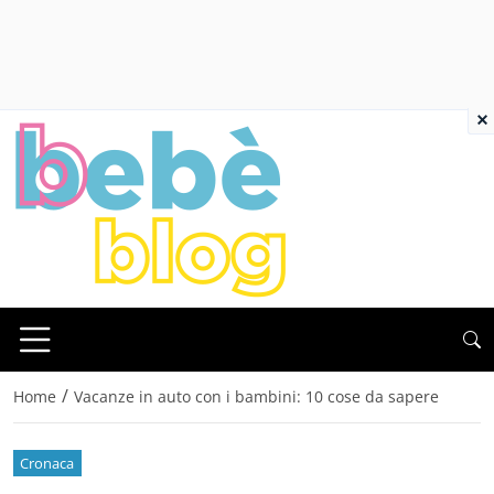
×
/
Home
Vacanze in auto con i bambini: 10 cose da sapere
Cronaca