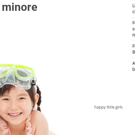
a minore
L
c
F
s
m
F
B
A
b
happy little girls