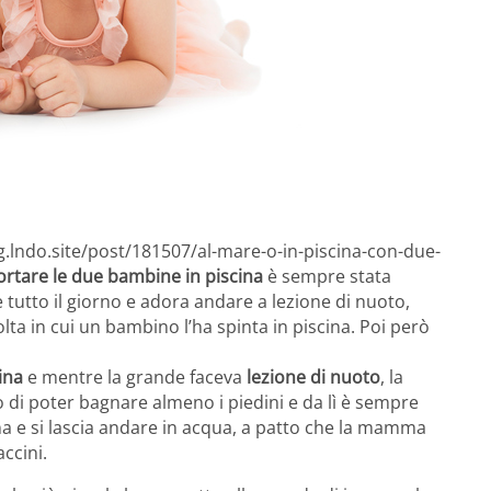
g.lndo.site/post/181507/al-mare-o-in-piscina-con-due-
ortare le due bambine in piscina
è sempre stata
 tutto il giorno e adora andare a lezione di nuoto,
lta in cui un bambino l’ha spinta in piscina. Poi però
cina
e mentre la grande faceva
lezione di nuoto
, la
o di poter bagnare almeno i piedini e da lì è sempre
a e si lascia andare in acqua, a patto che la mamma
accini.