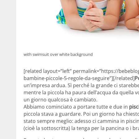
with swimsuit over white background
[related layout=”left” permalink=”https://bebeblo
bambine-piccole-5-regole-da-seguire”][/related]
P
un’impresa ardua. Sì perché la grande ci starebbe
mentre la piccola ha paura dell’acqua da quella vo
un giorno qualcosa è cambiato.
Abbiamo cominciato a portare tutte e due in
pis
piccola stava a guardare. Poi un giorno ha chiest
stato sempre meglio: adesso ci cammina in piscin
(cioè la sottoscritta) la tenga per la pancina o i br