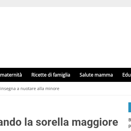
 maternità
Ricette di famiglia
Salute mamma
Edu
 insegna a nuotare alla minore
ando la sorella maggiore
B
p