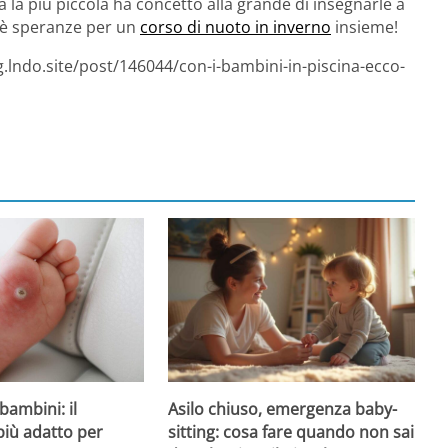
 la più piccola ha concetto alla grande di insegnarle a
c’è speranze per un
corso di nuoto in inverno
insieme!
g.lndo.site/post/146044/con-i-bambini-in-piscina-ecco-
Asilo chiuso, emergenza baby-
bambini: il
sitting: cosa fare quando non sai
più adatto per