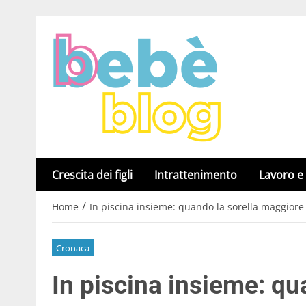
Crescita dei figli
Intrattenimento
Lavoro e
/
Home
In piscina insieme: quando la sorella maggiore
Cronaca
In piscina insieme: qu