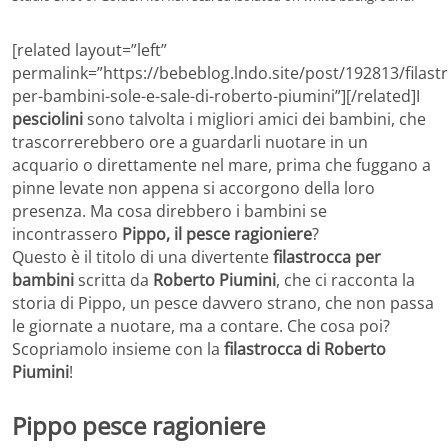
[related layout=”left”
permalink=”https://bebeblog.lndo.site/post/192813/filast
per-bambini-sole-e-sale-di-roberto-piumini”][/related]I
pesciolini
sono talvolta i migliori amici dei bambini, che
trascorrerebbero ore a guardarli nuotare in un
acquario o direttamente nel mare, prima che fuggano a
pinne levate non appena si accorgono della loro
presenza. Ma cosa direbbero i bambini se
incontrassero
Pippo, il pesce ragioniere
?
Questo è il titolo di una divertente
filastrocca per
bambini
scritta da
Roberto Piumini
, che ci racconta la
storia di Pippo, un pesce davvero strano, che non passa
le giornate a nuotare, ma a contare. Che cosa poi?
Scopriamolo insieme con la
filastrocca di Roberto
Piumini
!
Pippo pesce ragioniere