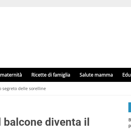
 maternità
Ricette di famiglia
Salute mamma
Edu
o segreto delle sorelline
l balcone diventa il
B
p