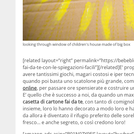
looking through window of children's house made of big box
[related layout=”right” permalink=”https://bebeb
fai-da-te-con-le-spiegazioni-facili”][/related]E’ 
avere tantissimi giochi, magari costosi e iper tecno
quando poi basta uno scatolone più grande, com
online
, per passare ore spensierate e costruire u
E’ quello che è successo a noi, da quando un max
casetta di cartone fai da te
, con tanto di comign
insieme, loro lo hanno decorato a modo loro e ha
da allora è diventato il rifugio preferito delle sor
fresco… e anche segreto, o così credono loro!
[amazon-ads asin=”B01N0ZY9EI” layout=”buybox”