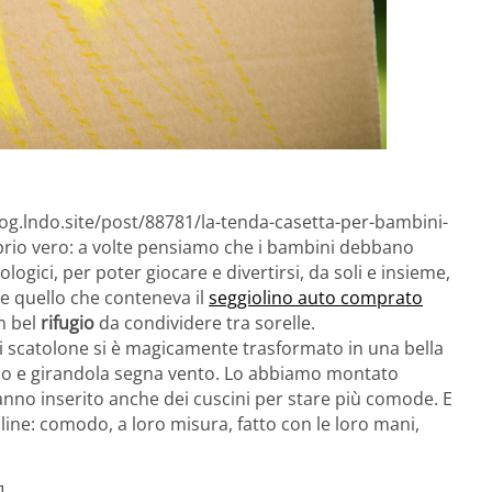
log.lndo.site/post/88781/la-tenda-casetta-per-bambini-
proprio vero: a volte pensiamo che i bambini debbano
logici, per poter giocare e divertirsi, da soli e insieme,
e quello che conteneva il
seggiolino auto comprato
n bel
rifugio
da condividere tra sorelle.
i scatolone si è magicamente trasformato in una bella
olo e girandola segna vento. Lo abbiamo montato
nno inserito anche dei cuscini per stare più comode. E
elline: comodo, a loro misura, fatto con le loro mani,
]