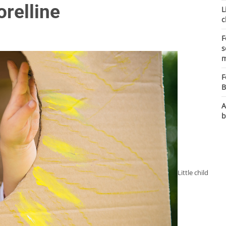
orelline
L
c
F
s
m
F
B
A
b
Little child