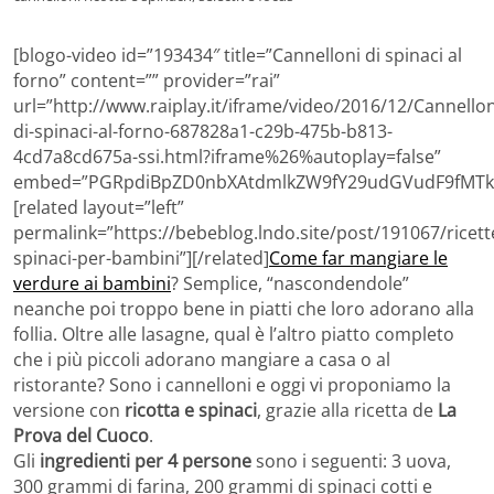
[blogo-video id=”193434″ title=”Cannelloni di spinaci al
forno” content=”” provider=”rai”
url=”http://www.raiplay.it/iframe/video/2016/12/Cannellon
di-spinaci-al-forno-687828a1-c29b-475b-b813-
4cd7a8cd675a-ssi.html?iframe%26%autoplay=false”
embed=”PGRpdiBpZD0nbXAtdmlkZW9fY29udGVudF9fMTk
[related layout=”left”
permalink=”https://bebeblog.lndo.site/post/191067/ricett
spinaci-per-bambini”][/related]
Come far mangiare le
verdure ai bambini
? Semplice, “nascondendole”
neanche poi troppo bene in piatti che loro adorano alla
follia. Oltre alle lasagne, qual è l’altro piatto completo
che i più piccoli adorano mangiare a casa o al
ristorante? Sono i cannelloni e oggi vi proponiamo la
versione con
ricotta e spinaci
, grazie alla ricetta de
La
Prova del Cuoco
.
Gli
ingredienti per 4 persone
sono i seguenti: 3 uova,
300 grammi di farina, 200 grammi di spinaci cotti e