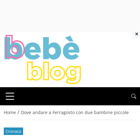
×
/
Home
Dove andare a Ferragosto con due bambine piccole
Cronaca