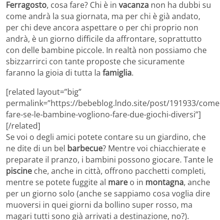
Ferragosto
, cosa fare? Chi è in
vacanza
non ha dubbi su
come andrà la sua giornata, ma per chi è già andato,
per chi deve ancora aspettare o per chi proprio non
andrà, è un giorno difficile da affrontare, soprattutto
con delle bambine piccole. In realtà non possiamo che
sbizzarrirci con tante proposte che sicuramente
faranno la gioia di tutta la
famiglia
.
[related layout=”big”
permalink=”https://bebeblog.lndo.site/post/191933/come
fare-se-le-bambine-vogliono-fare-due-giochi-diversi”]
[/related]
Se voi o degli amici potete contare su un giardino, che
ne dite di un bel
barbecue
? Mentre voi chiacchierate e
preparate il pranzo, i bambini possono giocare. Tante le
piscine
che, anche in città, offrono pacchetti completi,
mentre se potete fuggite al
mare
o in
montagna
, anche
per un giorno solo (anche se sappiamo cosa voglia dire
muoversi in quei giorni da bollino super rosso, ma
magari tutti sono già arrivati a destinazione, no?).