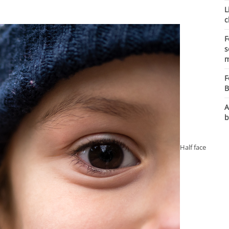
L
c
F
s
m
F
B
A
b
Half face