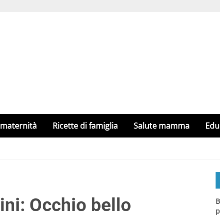
 maternità
Ricette di famiglia
Salute mamma
Edu
ni: Occhio bello
B
p