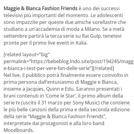
Maggie & Bianca Fashion Friends
è uno dei successi
televisivi più importanti del momento. Le adolescenti
sono impazzite per queste due amiche sorellastre che
studiano a un’accademia di moda a Milano. Se a metà
settembre partirà la terza serie su Rai Gulp, tenetevi
pronte per il primo live event in Italia.
[related layout=”big”
permalink=”https://bebeblog.lndo.site/post/194245/magg
e-bianca-i-test-per-vere-fan-delle-serie”][/related]
Nel live, il pubblico potrà finalmente essere coinvolto in
prima persona dall’entusiasmo di Maggie e Bianca,
insieme a Jacques, Quinn e Edu. Saranno presentati i
brani contenuti in ‘Come le Star’, il primo album della
serie tv (uscito il 31 marzo per Sony Music) che contiene
le più belle canzoni della prima e della seconda edizione
della serie “Maggie & Bianca Fashion Friends”,
interpretate dai protagonisti e alla loro band
Moodboards.