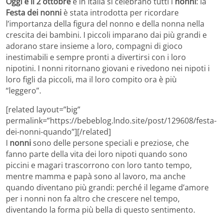
Oggi è il 2 ottobre
e in Italia si celebrano tutti i
nonni
: la
Festa dei nonni
è stata introdotta per ricordare
l’importanza della figura del nonno e della nonna nella
crescita dei bambini. I piccoli imparano dai più grandi e
adorano stare insieme a loro, compagni di gioco
inestimabili e sempre pronti a divertirsi con i loro
nipotini. I nonni ritornano giovani e rivedono nei nipoti i
loro figli da piccoli, ma il loro compito ora è più
“leggero”.
[related layout=”big”
permalink=”https://bebeblog.lndo.site/post/129608/festa-
dei-nonni-quando”][/related]
I
nonni
sono delle persone speciali e preziose, che
fanno parte della vita dei loro nipoti quando sono
piccini e magari trascorrono con loro tanto tempo,
mentre mamma e papà sono al lavoro, ma anche
quando diventano più grandi: perché il legame d’amore
per i nonni non fa altro che crescere nel tempo,
diventando la forma più bella di questo sentimento.