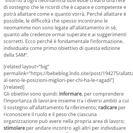
“Intorno a ogni neomamma dovrebbe crearsi una rete
di sostegno che le ricordi che è capace e competente e
potrà allattare come e quanto vorrà. Perché allattare è
possibile, le difficoltà che spesso incontrano le
neomamme non sono legate all’allattamento in sé,
quanto alle credenze ormai superate e ai suggerimenti
scorretti. Ecco perché è fondamentale l’informazione,
individuata come primo obiettivo di questa edizione
della SAM”.
[related layout=”big”
permalink=”https://bebeblog.lndo.site/post/194275/allat
al-seno-le-posizioni-migliori-per-chi-ha-le-ragadi”]
[/related]
Gli obiettivi sono quindi:
informare
, per comprendere
l’importanza di lavorare insieme tra i diversi ambiti a cui
il sostegno all’allattamento fa riferimento;
radicare
per
riconoscere il ruolo e il peso che ciascuna
organizzazione può avere nella propria area di lavoro;
stimolare
per andare incontro agli altri per individuare