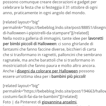
possono comunque creare decorazioni e gadget per
celebrare la festa che si festeggia il 31 ottobre di ogni
anno, praticamente in ogni angolo del mondo.
[related layout=”big”
permalink=”https://bebeblog.lndo.site/post/88851/disegni
di-halloween-i-pipistrelli-da-stampare”][/related]
Nella nostra galleria di immagini, tante idee per
lavoretti
per bimbi piccoli di Halloween
: ci sono ghirlande di
fantasmi che fanno faccine diverse, bicchieri di carta
che si trasformano in ragnetti, palloncini che sembrano
ragnatele, ma anche barattoli che si trasformano in
mostriciattoli che fanno paura e molto altro ancora.
Anche i
disegni da colorare per Halloween
possono
essere un’ottima idea per i
bambini più piccoli
!
[related layout=”big”
permalink=”https://bebeblog.lndo.site/post/194663/hallo
costumi-facili-fai-da-te-bambini”][/related]
Foto | da Pinterest di
giovannina anselmi
,