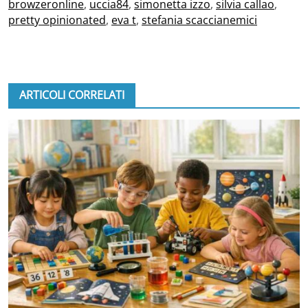
browzeronline
,
uccia84
,
simonetta izzo
,
silvia callao
,
pretty opinionated
,
eva t
,
stefania scaccianemici
ARTICOLI CORRELATI