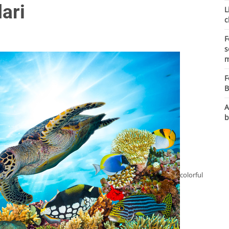
ari
L
c
F
s
m
F
B
A
b
colorful