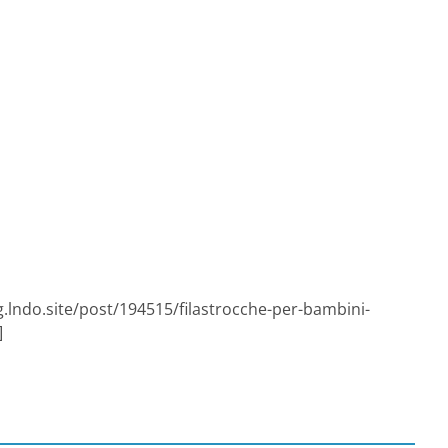
g.lndo.site/post/194515/filastrocche-per-bambini-
]