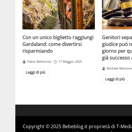
Con un unico biglietto raggiungi
Genitori separ
Gardaland: come divertirsi
giudice può m
risparmiando
giorno per qu
già successo
Fabio Belmonte
17 Maggio 2025
Michele Messina
Leggi di più
Leggi di più
Copyright © 2025 Bebeblog.it proprietà di T-Media