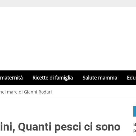
 maternità
Ricette di famiglia
Salute mamma
Edu
 nel mare di Gianni Rodari
ni, Quanti pesci ci sono
B
p