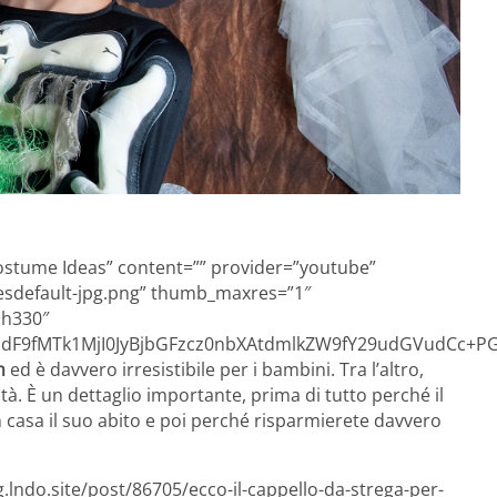
Costume Ideas” content=”” provider=”youtube”
resdefault-jpg.png” thumb_maxres=”1″
qh330″
F9fMTk1MjI0JyBjbGFzcz0nbXAtdmlkZW9fY29udGVudCc+PG
n
ed è davvero irresistibile per i bambini. Tra l’altro,
à. È un dettaglio importante, prima di tutto perché il
 casa il suo abito e poi perché risparmierete davvero
.lndo.site/post/86705/ecco-il-cappello-da-strega-per-