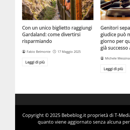
Con un unico biglietto raggiungi
Genitori separ
Gardaland: come divertirsi
giudice può m
risparmiando
giorno per qu
già successo
Fabio Belmonte
17 Maggio 2025
Michele Messina
Leggi di più
Leggi di più
Copyright © 2025 Bebeblog.it proprietà di T-Media
quanto viene aggiornato senza alcuna perio