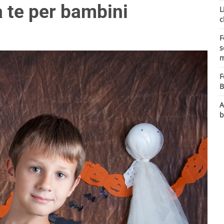
da te per bambini
L
c
F
s
m
F
B
A
b