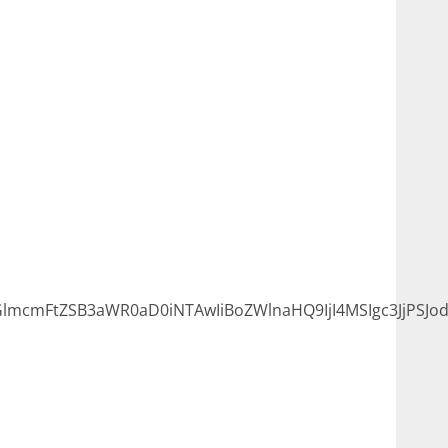
lmcmFtZSB3aWR0aD0iNTAwIiBoZWlnaHQ9IjI4MSIgc3JjPSJo