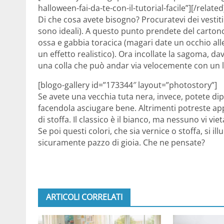
halloween-fai-da-te-con-il-tutorial-facile”][/related
Di che cosa avete bisogno? Procuratevi dei vestiti
sono ideali). A questo punto prendete del cartonc
ossa e gabbia toracica (magari date un occhio alle
un effetto realistico). Ora incollate la sagoma, dav
una colla che può andar via velocemente con un la
[blogo-gallery id=”173344″ layout=”photostory”]
Se avete una vecchia tuta nera, invece, potete di
facendola asciugare bene. Altrimenti potreste appl
di stoffa. Il classico è il bianco, ma nessuno vi vieta
Se poi questi colori, che sia vernice o stoffa, si i
sicuramente pazzo di gioia. Che ne pensate?
ARTICOLI CORRELATI