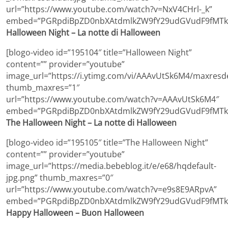
url=”https://www.youtube.com/watch?v=NxV4CHrl-_k”
embed=”PGRpdiBpZD0nbXAtdmlkZW9fY29udGVudF9fMTk1
Halloween Night – La notte di Halloween
[blogo-video id=”195104″ title=”Halloween Night”
content=”” provider=”youtube”
image_url=”https://i.ytimg.com/vi/AAAvUtSk6M4/maxresde
thumb_maxres=”1″
url=”https://www.youtube.com/watch?v=AAAvUtSk6M4″
embed=”PGRpdiBpZD0nbXAtdmlkZW9fY29udGVudF9fMTk1
The Halloween Night – La notte di Halloween
[blogo-video id=”195105″ title=”The Halloween Night”
content=”” provider=”youtube”
image_url=”https://media.bebeblog.it/e/e68/hqdefault-
jpg.png” thumb_maxres=”0″
url=”https://www.youtube.com/watch?v=e9s8E9ARpvA”
embed=”PGRpdiBpZD0nbXAtdmlkZW9fY29udGVudF9fMTk1
Happy Halloween – Buon Halloween