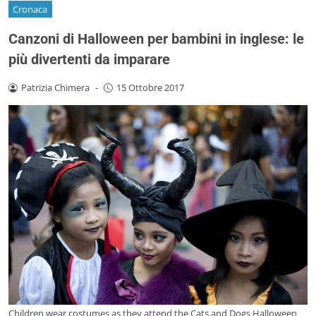
Cronaca
Canzoni di Halloween per bambini in inglese: le
più divertenti da imparare
Patrizia Chimera
-
15 Ottobre 2017
Children wear costumes as they attend the Cats and Dogs Halloween