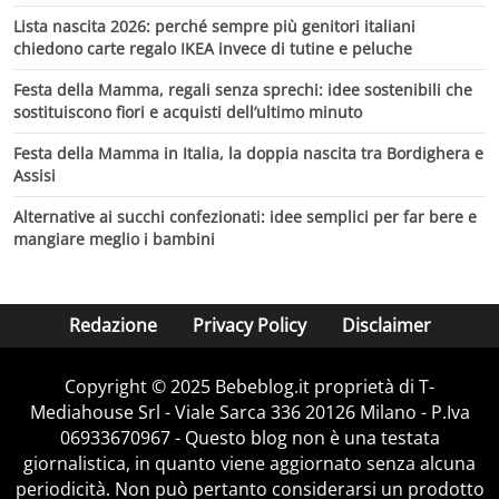
Lista nascita 2026: perché sempre più genitori italiani
chiedono carte regalo IKEA invece di tutine e peluche
Festa della Mamma, regali senza sprechi: idee sostenibili che
sostituiscono fiori e acquisti dell’ultimo minuto
Festa della Mamma in Italia, la doppia nascita tra Bordighera e
Assisi
Alternative ai succhi confezionati: idee semplici per far bere e
mangiare meglio i bambini
Redazione
Privacy Policy
Disclaimer
Copyright © 2025 Bebeblog.it proprietà di T-
Mediahouse Srl - Viale Sarca 336 20126 Milano - P.Iva
06933670967 - Questo blog non è una testata
giornalistica, in quanto viene aggiornato senza alcuna
periodicità. Non può pertanto considerarsi un prodotto