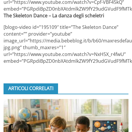
url=”https://www.youtube.com/watch?v=Cpf-VBF45kQ”
embed=”PGRpdiBpZD0nbXAtdmlkZW9fY29udGVudF9fMTk1
The Skeleton Dance – La danza degli scheletri
[blogo-video id=”195109″ title=”The Skeleton Dance”
content=”” provider=”youtube”
image_url=”https://media.bebeblog.it/b/b60/maxresdefaul
jpg.png” thumb_maxres=”1″
url=”https://www.youtube.com/watch?v=NxH5X_r4fwU”
embed=”PGRpdiBpZD0nbXAtdmlkZW9fY29udGVudF9fMTk1
ARTICOLI CORRELATI