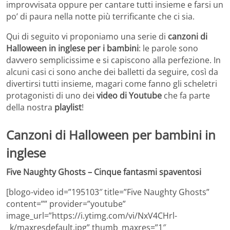
improvvisata oppure per cantare tutti insieme e farsi un
po’ di paura nella notte più terrificante che ci sia.
Qui di seguito vi proponiamo una serie di
canzoni di
Halloween in inglese per i bambini
: le parole sono
davvero semplicissime e si capiscono alla perfezione. In
alcuni casi ci sono anche dei balletti da seguire, così da
divertirsi tutti insieme, magari come fanno gli scheletri
protagonisti di uno dei
video di Youtube
che fa parte
della nostra
playlist
!
Canzoni di Halloween per bambini in
inglese
Five Naughty Ghosts – Cinque fantasmi spaventosi
[blogo-video id=”195103″ title=”Five Naughty Ghosts”
content=”” provider=”youtube”
image_url=”https://i.ytimg.com/vi/NxV4CHrl-
_k/maxresdefault.jpg” thumb_maxres=”1″