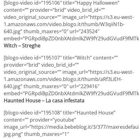
[blogo-video id=”195106″ title=”Happy Halloween”
content=”” provider=”brid” video_brid_id=””
video_original_source=”” image_url=”https://s3.eu-west-
1.amazonaws.com/video.blogo.it/thumb/W3qiiN1b-
640.jpg” thumb_maxres=”0″ url=”243524″
embed=”PGRpdiBpZD0nbXAtdmlkZW9fY29udGVudF9fMTk
Witch – Streghe
[blogo-video id=”195107″ title=”Witch” content=””
provider=”brid” video_brid_id=””
video_original_source=”” image_url=”https://s3.eu-west-
1.amazonaws.com/video.blogo.it/thumb/aRf3LiEH-
640.jpg” thumb_maxres=”0″ url=”229416″
embed=”PGRpdiBpZD0nbXAtdmlkZW9fY29udGVudF9fMTk
Haunted House – La casa infestata
[blogo-video id=”195108″ title=”Haunted House”
content=”” provider=”youtube”
image_url=”https://media.bebeblog.it/3/377/maxresdefaul
jpg.png” thumb_maxres=”1″