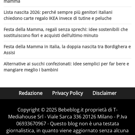
mamma
Lista nascita 2026: perché sempre più genitori italiani
chiedono carte regalo IKEA invece di tutine e peluche
Festa della Mamma, regali senza sprechi: idee sostenibili che
sostituiscono fiori e acquisti dell’ultimo minuto
Festa della Mamma in Italia, la doppia nascita tra Bordighera e
Assisi
Alternative ai succhi confezionati: idee semplici per far bere e
mangiare meglio i bambini
Redazione
Privacy Policy
Disclaimer
Copyright © 2025 Bebeblog.it proprietà di T-
Mediahouse Srl - Viale Sarca 336 20126 Milano - P.Iva
06933670967 - Questo blog non è una testata
giornalistica, in quanto viene aggiornato senza alcuna