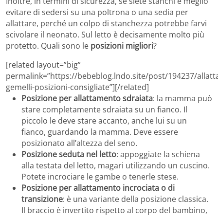
Inoltre, in termini di sicurezza, se siete stanchi è meglio
evitare di sedersi su una poltrona o una sedia per
allattare, perché un colpo di stanchezza potrebbe farvi
scivolare il neonato. Sul letto è decisamente molto più
protetto. Quali sono le
posizioni migliori
?
[related layout=”big”
permalink=”https://bebeblog.lndo.site/post/194237/allat
gemelli-posizioni-consigliate”][/related]
Posizione per allattamento sdraiata
: la mamma può
stare completamente sdraiata su un fianco. Il
piccolo le deve stare accanto, anche lui su un
fianco, guardando la mamma. Deve essere
posizionato all’altezza del seno.
Posizione seduta nel letto
: appoggiate la schiena
alla testata del letto, magari utilizzando un cuscino.
Potete incrociare le gambe o tenerle stese.
Posizione per allattamento incrociata o di
transizione
: è una variante della posizione classica.
Il braccio è invertito rispetto al corpo del bambino,