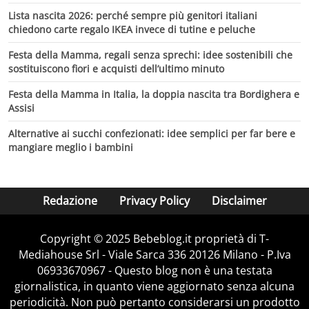
Lista nascita 2026: perché sempre più genitori italiani
chiedono carte regalo IKEA invece di tutine e peluche
Festa della Mamma, regali senza sprechi: idee sostenibili che
sostituiscono fiori e acquisti dell’ultimo minuto
Festa della Mamma in Italia, la doppia nascita tra Bordighera e
Assisi
Alternative ai succhi confezionati: idee semplici per far bere e
mangiare meglio i bambini
Redazione
Privacy Policy
Disclaimer
Copyright © 2025 Bebeblog.it proprietà di T-
Mediahouse Srl - Viale Sarca 336 20126 Milano - P.Iva
06933670967 - Questo blog non è una testata
giornalistica, in quanto viene aggiornato senza alcuna
periodicità. Non può pertanto considerarsi un prodotto