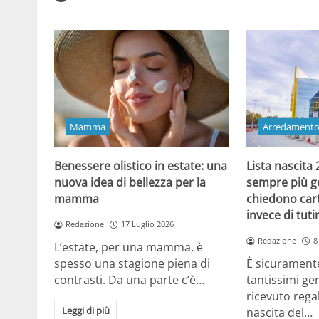
Mamma
Arredament
Benessere olistico in estate: una
Lista nascita
nuova idea di bellezza per la
sempre più gen
mamma
chiedono cart
invece di tut
Redazione
17 Luglio 2026
Redazione
8
L’estate, per una mamma, è
spesso una stagione piena di
È sicuramente
contrasti. Da una parte c’è…
tantissimi gen
ricevuto regal
Leggi di più
nascita del…