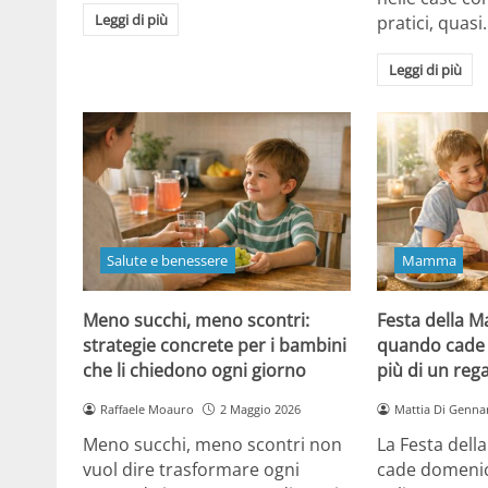
Leggi di più
pratici, quasi
Leggi di più
Salute e benessere
Mamma
Meno succhi, meno scontri:
Festa della 
strategie concrete per i bambini
quando cade 
che li chiedono ogni giorno
più di un reg
Raffaele Moauro
2 Maggio 2026
Mattia Di Genna
Meno succhi, meno scontri non
La Festa del
vuol dire trasformare ogni
cade domenic