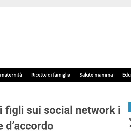
 maternità
Ricette di famiglia
Salute mamma
Edu
 figli sui social network i
B
e d’accordo
p