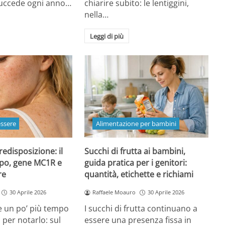
 succede ogni anno…
chiarire subito: le lentiggini,
nella…
Leggi di più
essere
Alimentazione per bambini
redisposizione: il
Succhi di frutta ai bambini,
ipo, gene MC1R e
guida pratica per i genitori:
re
quantità, etichette e richiami
30 Aprile 2026
Raffaele Moauro
30 Aprile 2026
e un po’ più tempo
I succhi di frutta continuano a
a per notarlo: sul
essere una presenza fissa in