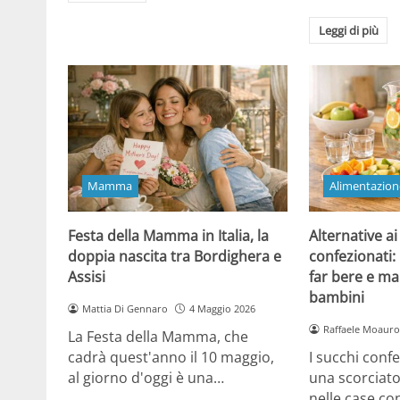
Leggi di più
Mamma
Alimentazion
Festa della Mamma in Italia, la
Alternative ai
doppia nascita tra Bordighera e
confezionati:
Assisi
far bere e ma
bambini
Mattia Di Gennaro
4 Maggio 2026
Raffaele Moauro
La Festa della Mamma, che
cadrà quest'anno il 10 maggio,
I succhi conf
al giorno d'oggi è una…
una scorciat
nelle case co