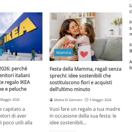
L
c
F
s
m
F
B
o
Mamma
A
b
 2026: perché
Festa della Mamma, regali senza
itori italiani
sprechi: idee sostenibili che
e regalo IKEA
sostituiscono fiori e acquisti
ine e peluche
dell’ultimo minuto
 Maggio 2026
Mattia Di Gennaro
5 Maggio 2026
 capitato a
Vuoi fare un regalo a tua madre
itori di aver
in occasione della sua festa: le
i poco utili alla
idee sostenibili…