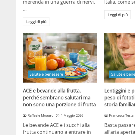
merenda in una guerra di nervi.
Italia, come
…
Leggi di più
Leggi di più
Salute e benessere
Salute e ben
ACE e bevande alla frutta,
Lentiggini e p
perché sembrano salutari ma
peso di fotot
non sono una porzione di frutta
storia familia
Raffaele Moauro
1 Maggio 2026
Francesca Testa
Le bevande ACE e i succhi alla
Basta passar
frutta continuano a entrare in
all’aria apert