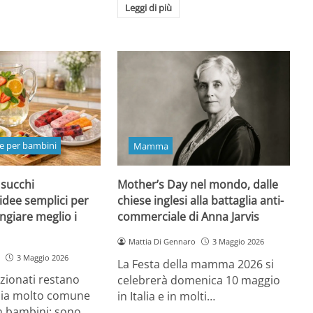
Leggi di più
e per bambini
Mamma
 succhi
Mother’s Day nel mondo, dalle
 idee semplici per
chiese inglesi alla battaglia anti-
ngiare meglio i
commerciale di Anna Jarvis
Mattia Di Gennaro
3 Maggio 2026
3 Maggio 2026
La Festa della mamma 2026 si
ezionati restano
celebrerà domenica 10 maggio
oia molto comune
in Italia e in molti…
n bambini: sono