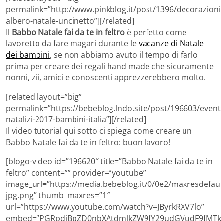
permalink=”http://www.pinkblog.it/post/1396/decorazioni
albero-natale-uncinetto”][/related]
Il
Babbo Natale fai da te in feltro
è perfetto come
lavoretto da fare magari durante le
vacanze di Natale
dei bambini
, se non abbiamo avuto il tempo di farlo
prima per creare dei regali hand made che sicuramente
nonni, zii, amici e conoscenti apprezzerebbero molto.
[related layout=”big”
permalink=”https://bebeblog.lndo.site/post/196603/event
natalizi-2017-bambini-italia”][/related]
Il video tutorial qui sotto ci spiega come creare un
Babbo Natale fai da te in feltro: buon lavoro!
[blogo-video id=”196620″ title=”Babbo Natale fai da te in
feltro” content=”” provider=”youtube”
image_url=”https://media.bebeblog.it/0/0e2/maxresdefaul
jpg.png” thumb_maxres=”1″
url=”https://www.youtube.com/watch?v=JByrkRXV7lo”
embed=”PGRpdiBpZD0nbXAtdmlkZW9fY29udGVudF9fMTk2