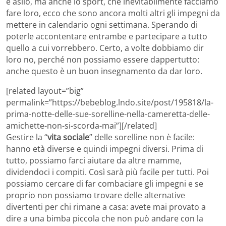
e asilo, ma anche lo sport, che inevitabilmente facciamo
fare loro, ecco che sono ancora molti altri gli impegni da
mettere in calendario ogni settimana. Sperando di
poterle accontentare entrambe e partecipare a tutto
quello a cui vorrebbero. Certo, a volte dobbiamo dir
loro no, perché non possiamo essere dappertutto:
anche questo è un buon insegnamento da dar loro.
[related layout=”big”
permalink=”https://bebeblog.lndo.site/post/195818/la-
prima-notte-delle-sue-sorelline-nella-cameretta-delle-
amichette-non-si-scorda-mai”][/related]
Gestire la “
vita sociale
” delle sorelline non è facile:
hanno età diverse e quindi impegni diversi. Prima di
tutto, possiamo farci aiutare da altre mamme,
dividendoci i compiti. Così sarà più facile per tutti. Poi
possiamo cercare di far combaciare gli impegni e se
proprio non possiamo trovare delle alternative
divertenti per chi rimane a casa: avete mai provato a
dire a una bimba piccola che non può andare con la