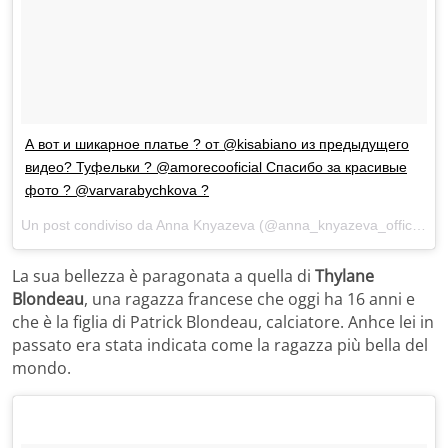
А вот и шикарное платье ? от @kisabiano из предыдущего
видео? Туфельки ? @amorecooficial Спасибо за красивые
фото ? @varvarabychkova ?
Un post condiviso da Anna Knyazeva (@anna_knyazeva_official) in data:
La sua bellezza è paragonata a quella di
Thylane
Blondeau
, una ragazza francese che oggi ha 16 anni e
che è la figlia di Patrick Blondeau, calciatore. Anhce lei in
passato era stata indicata come la ragazza più bella del
mondo.