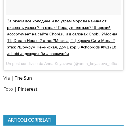
За окном все холоднее и по утрам морозы начинают
рисовать узоры ?на окнах! Пора утепляться?! Широкий
ассортимент на сайте Chobi.ru и в салонах Chobi. ?Москва,
ТЦ Dream House 2 этаж ?Москва, ТЦ Крокус Сити Молл 2
этаж ?Шоу-рум Нежинская, дом1 кор 3 #chobikids #fw1718
#chobi #одеждачоби #шапкичоби
Un post condiviso da Anna Knyazeva (@anna_knyazeva_official) in data:
Via |
The Sun
Foto |
Pinterest
ARTICOLI CORRELATI