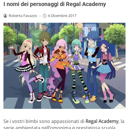
I nomi dei personaggi di Regal Academy
Roberta Favazzo
-
6 Dicembre 2017
Se i vostri bimbi sono appassionati di
Regal Academy
, la
serie ambientata nell’omonima e prestigiosa scuola,