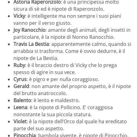
Astoria Raperonzolo
: è una principessa molto
sicura di sè ed è nipote di Raperonzolo.
Vicky
: è intelligente ma non sempre i suoi piani
vanno per il verso giusto.
Joy Ranocchio
: amante degli animali, degli insetti in
particolare, è la nipote di Nonno Ranocchio.
Travis La Bestia
: apparentemente calmo, quando si
arrabbia si trasforma. Come è ovvio dedurre, è il
nipote de La Bestia.
Ruby
: è il braccio destro di Vicky che lo prega
spesso di agire in sua vece.
Cyrus
: è pigro e per nulla coraggioso.
Gerald
: non amante del proprio aspetto, è il nipote
del brutto anatroccolo.
Balento
: è lento e maldestro.
Leena
: è la nipote di Pollicino. E’ coraggiosa
nonostante la sua piccola statura.
Violet
: è la nipote dell’Orco dal quale ha ereditato
parte del suo aspetto.
Pinocchia
: bambola vivente, è nipote di Pinocchio.