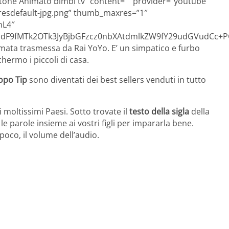
artone Animato bimbi tv” content=”” provider=”youtube”
resdefault-jpg.png” thumb_maxres=”1″
nL4″
F9fMTk2OTk3JyBjbGFzcz0nbXAtdmlkZW9fY29udGVudCc+P
imata trasmessa da Rai YoYo. E’ un simpatico e furbo
hermo i piccoli di casa.
 Topo Tip
sono diventati dei best sellers venduti in tutto
 moltissimi Paesi. Sotto trovate il
testo della sigla
della
 le parole insieme ai vostri figli per impararla bene.
poco, il volume dell’audio.