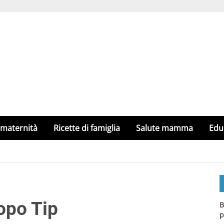
 maternità
Ricette di famiglia
Salute mamma
Edu
Topo Tip
B
p