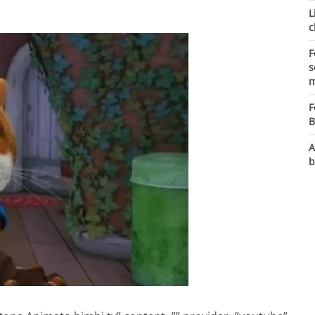
L
c
F
s
m
F
B
A
b