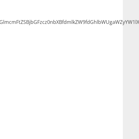
GlmcmFtZSBjbGFzcz0nbXBfdmlkZW9fdGhlbWUgaWZyYW1lX1