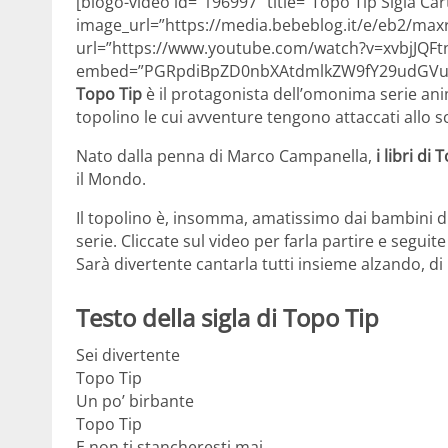
[blogo-video id=”196997″ title=”Topo Tip Sigla C
image_url=”https://media.bebeblog.it/e/eb2/max
url=”https://www.youtube.com/watch?v=xvbjJQFt
embed=”PGRpdiBpZD0nbXAtdmlkZW9fY29udGVud
Topo Tip
è il protagonista dell’omonima serie an
topolino le cui avventure tengono attaccati allo sc
Nato dalla penna di Marco Campanella,
i libri di
il Mondo.
Il topolino è, insomma, amatissimo dai bambini di
serie. Cliccate sul video per farla partire e seguite
Sarà divertente cantarla tutti insieme alzando, di 
Testo della sigla di Topo Tip
Sei divertente
Topo Tip
Un po’ birbante
Topo Tip
E non ti stancheresti mai