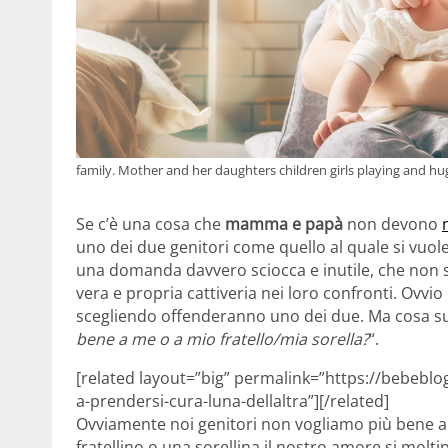
family. Mother and her daughters children girls playing and hu
Se c’è una cosa che
mamma e papà
non devono
uno dei due genitori come quello al quale si vuole
una domanda davvero sciocca e inutile, che non so
vera e propria cattiveria nei loro confronti. Ov
scegliendo offenderanno uno dei due. Ma cosa su
bene a me o a mio fratello/mia sorella?
“.
[related layout=”big” permalink=”https://bebeblo
a-prendersi-cura-luna-dellaltra”][/related]
Ovviamente noi genitori non vogliamo più bene a u
fratellino o una sorellina il nostro amore si molti