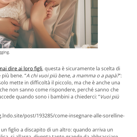
gging.
mai dire ai loro figli
, questa è sicuramente la scelta di
 più bene. “
A chi vuoi più bene, a mamma o a papà?
“:
lo mette in difficoltà il piccolo, ma che è anche una
vio che non sanno come rispondere, perché sanno che
ccede quando sono i bambini a chiederci: “
Vuoi più
g.lndo.site/post/193285/come-insegnare-alle-sorelline-
n figlio a discapito di un altro: quando arriva un
plica, si allarga, diventa tanto grande da abbracciare