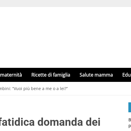
 maternità
Ricette di famiglia
Salute mamma
Edu
ini: “Vuoi più bene a me o a lei?”
fatidica domanda dei
B
p