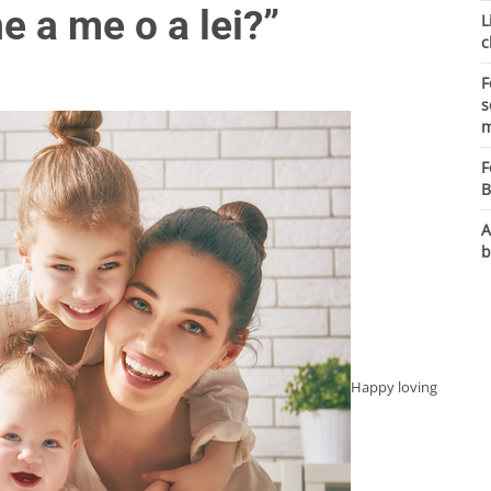
e a me o a lei?”
L
c
F
s
m
F
B
A
b
Happy loving