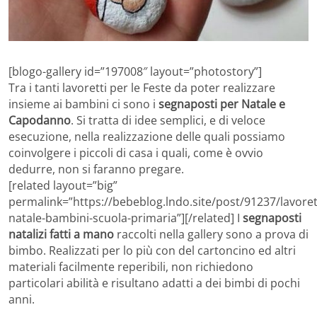
[blogo-gallery id=”197008″ layout=”photostory”]
Tra i tanti lavoretti per le Feste da poter realizzare
insieme ai bambini ci sono i
segnaposti per Natale e
Capodanno
. Si tratta di idee semplici, e di veloce
esecuzione, nella realizzazione delle quali possiamo
coinvolgere i piccoli di casa i quali, come è ovvio
dedurre, non si faranno pregare.
[related layout=”big”
permalink=”https://bebeblog.lndo.site/post/91237/lavoret
natale-bambini-scuola-primaria”][/related] I
segnaposti
natalizi fatti a mano
raccolti nella gallery sono a prova di
bimbo. Realizzati per lo più con del cartoncino ed altri
materiali facilmente reperibili, non richiedono
particolari abilità e risultano adatti a dei bimbi di pochi
anni.