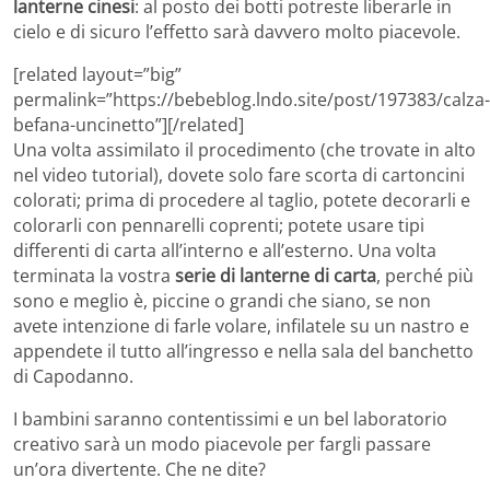
lanterne cinesi
: al posto dei botti potreste liberarle in
cielo e di sicuro l’effetto sarà davvero molto piacevole.
[related layout=”big”
permalink=”https://bebeblog.lndo.site/post/197383/calza-
befana-uncinetto”][/related]
Una volta assimilato il procedimento (che trovate in alto
nel video tutorial), dovete solo fare scorta di cartoncini
colorati; prima di procedere al taglio, potete decorarli e
colorarli con pennarelli coprenti; potete usare tipi
differenti di carta all’interno e all’esterno. Una volta
terminata la vostra
serie di lanterne di carta
, perché più
sono e meglio è, piccine o grandi che siano, se non
avete intenzione di farle volare, infilatele su un nastro e
appendete il tutto all’ingresso e nella sala del banchetto
di Capodanno.
I bambini saranno contentissimi e un bel laboratorio
creativo sarà un modo piacevole per fargli passare
un’ora divertente. Che ne dite?