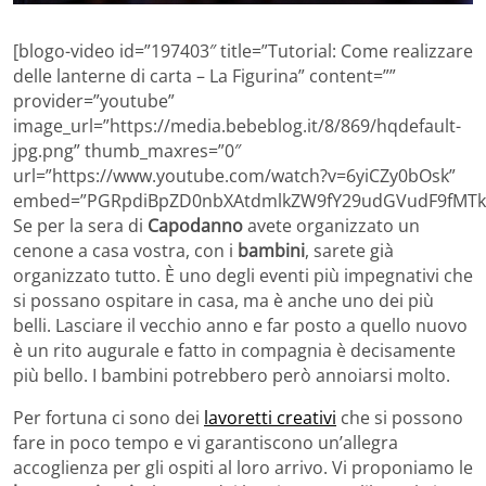
[blogo-video id=”197403″ title=”Tutorial: Come realizzare
delle lanterne di carta – La Figurina” content=””
provider=”youtube”
image_url=”https://media.bebeblog.it/8/869/hqdefault-
jpg.png” thumb_maxres=”0″
url=”https://www.youtube.com/watch?v=6yiCZy0bOsk”
embed=”PGRpdiBpZD0nbXAtdmlkZW9fY29udGVudF9fMTk3
Se per la sera di
Capodanno
avete organizzato un
cenone a casa vostra, con i
bambini
, sarete già
organizzato tutto. È uno degli eventi più impegnativi che
si possano ospitare in casa, ma è anche uno dei più
belli. Lasciare il vecchio anno e far posto a quello nuovo
è un rito augurale e fatto in compagnia è decisamente
più bello. I bambini potrebbero però annoiarsi molto.
Per fortuna ci sono dei
lavoretti creativi
che si possono
fare in poco tempo e vi garantiscono un’allegra
accoglienza per gli ospiti al loro arrivo. Vi proponiamo le