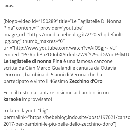
focus.
[blogo-video id=”150289″ title=”Le Tagliatelle Di Nonna
Pina” content=”” provider=”youtube”
image_url=”https://media.bebeblog.it/2/20e/hqdefault-
jpg.png” thumb_maxres=”0″
url=”http://www.youtube.com/watch?v=AfOSgjr-_vU”
embed=”PGRpdiBpZD0nbXAtdmlkZW9fY29udGVudF9fMTU
Le tagliatelle di nonna Pina
è una famosa canzone
scritta da Gian Marco Gualandi e cantata da Ottavia
Dorrucci, bambina di 5 anni di Verona che ha
partecipato e vinto il 46esimo
Zecchino d’Oro
.
Ecco il testo da cantare insieme ai bambini in un
karaoke
improvvisato!
[related layout=”big”
permalink=”https://bebeblog.lndo.site/post/197021/canzo
2017-per-bambini-le-piu-belle-dello-zecchino-doro”]