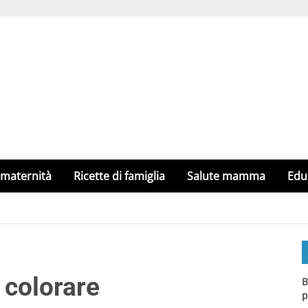
 maternità
Ricette di famiglia
Salute mamma
Edu
 colorare
B
p