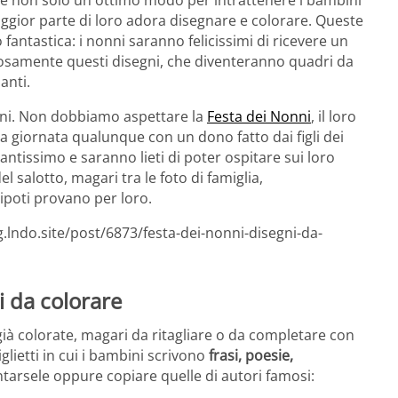
gior parte di loro adora disegnare e colorare. Queste
antastica: i nonni saranno felicissimi di ricevere un
losamente questi disegni, che diventeranno quadri da
anti.
nni. Non dobbiamo aspettare la
Festa dei Nonni
, il loro
na giornata qualunque con un dono fatto dai figli dei
antissimo e saranno lieti di poter ospitare sui loro
 salotto, magari tra le foto di famiglia,
ipoti provano per loro.
.lndo.site/post/6873/festa-dei-nonni-disegni-da-
 da colorare
ià colorate, magari da ritagliare o da completare con
glietti in cui i bambini scrivono
frasi, poesie,
tarsele oppure copiare quelle di autori famosi: