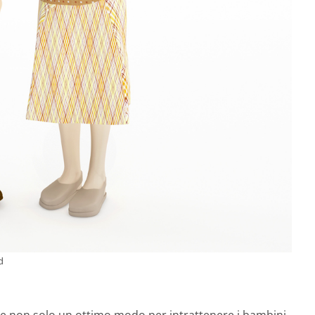
d
 non solo un ottimo modo per intrattenere i bambini