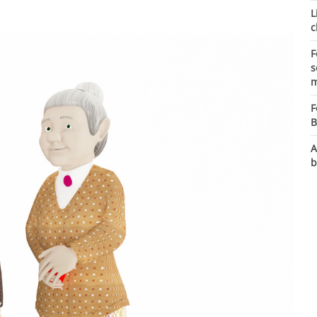
L
c
F
s
m
F
B
A
b