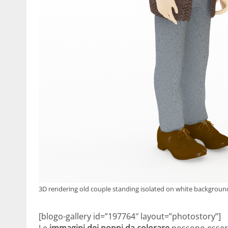
3D rendering old couple standing isolated on white backgroun
[blogo-gallery id=”197764″ layout=”photostory”]
Le
immagini dei nonni da colorare
possono essere