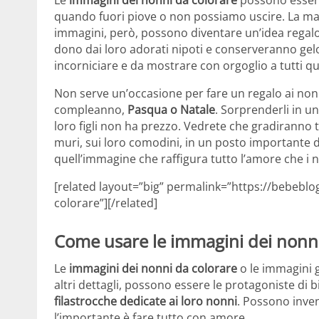
quando fuori piove o non possiamo uscire. La mag
immagini, però, possono diventare un’idea regalo f
dono dai loro adorati nipoti e conserveranno ge
incorniciare e da mostrare con orgoglio a tutti qu
Non serve un’occasione per fare un regalo ai no
compleanno,
Pasqua o Natale
. Sorprenderli in u
loro figli non ha prezzo. Vedrete che gradiranno t
muri, sui loro comodini, in un posto importante del
quell’immagine che raffigura tutto l’amore che i n
[related layout=”big” permalink=”https://bebeblog
colorare”][/related]
Come usare le immagini dei nonni
Le
immagini dei nonni da colorare
o le immagini g
altri dettagli, possono essere le protagoniste di bi
filastrocche dedicate ai loro nonni
. Possono inven
l’importante è fare tutto con amore.