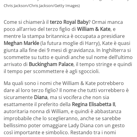
Chris Jackson/Chris Jackson/Getty Images)
Come si chiamerà il
terzo Royal Baby
? Ormai manca
poco all’arrivo del terzo figlio di
William & Kate
, e
mentre la stampa britannica è occupata a presidiare
Meghan Markle
(la futura moglie di Harry), Kate è quasi
giunta alla fine dei 9 mesi di gravidanza. In Inghilterra si
scommette su tutto e quindi anche sul nome dell’ultimo
arrivato di
Buckingham Palace
, il tempo stringe e quindi
il tempo per scommettere è agli sgoccioli.
Ma quali sono i nomi che William & Kate potrebbero
dare al loro terzo figlio? Il nome che tutti vorrebbero è
sicuramente
Diana
, ma si vocifera che non sia
esattamente il preferito della
Regina Elisabetta II
,
autoritaria nonna di William, e quindi è abbastanza
improbabile che lo sceglieranno, anche se sarebbe
bellissimo poter omaggiare Lady Diana con un gesto
così importante e simbolico. Restando tra i nomi