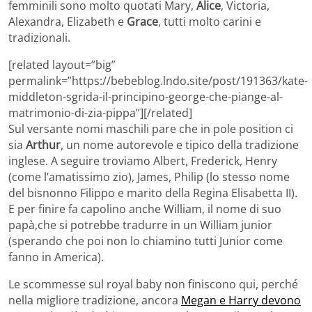
femminili sono molto quotati Mary,
Alice
, Victoria,
Alexandra, Elizabeth e
Grace
, tutti molto carini e
tradizionali.
[related layout=”big”
permalink=”https://bebeblog.lndo.site/post/191363/kate-
middleton-sgrida-il-principino-george-che-piange-al-
matrimonio-di-zia-pippa”][/related]
Sul versante nomi maschili pare che in pole position ci
sia
Arthur
, un nome autorevole e tipico della tradizione
inglese. A seguire troviamo Albert, Frederick, Henry
(come l’amatissimo zio), James, Philip (lo stesso nome
del bisnonno Filippo e marito della Regina Elisabetta II).
E per finire fa capolino anche William, il nome di suo
papà,che si potrebbe tradurre in un William junior
(sperando che poi non lo chiamino tutti Junior come
fanno in America).
Le scommesse sul royal baby non finiscono qui, perché
nella migliore tradizione, ancora
Megan e Harry devono