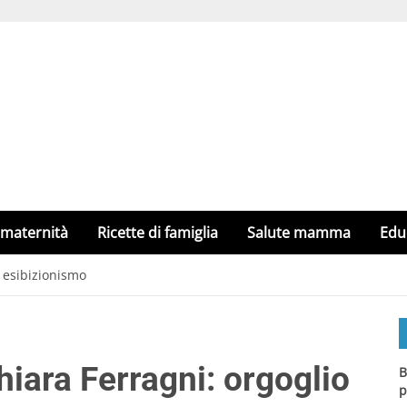
 maternità
Ricette di famiglia
Salute mamma
Edu
o esibizionismo
hiara Ferragni: orgoglio
B
p