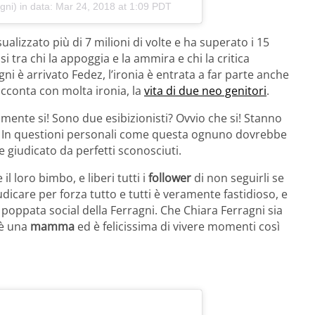
gni) in data:
Mar 24, 2018 at 1:09 PDT
alizzato più di 7 milioni di volte e ha superato i 15
 tra chi la appoggia e la ammira e chi la critica
i è arrivato Fedez, l’ironia è entrata a far parte anche
acconta con molta ironia, la
vita di due neo genitori
.
ilmente si! Sono due esibizionisti? Ovvio che si! Stanno
 In questioni personali come questa ognuno dovrebbe
e giudicato da perfetti sconosciuti.
il loro bimbo, e liberi tutti i
follower
di non seguirli se
icare per forza tutto e tutti è veramente fastidioso, e
a poppata social della Ferragni. Che Chiara Ferragni sia
 è una
mamma
ed è felicissima di vivere momenti così