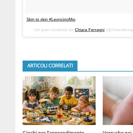
Skin to skin #LeoncinoMio
Un post condiviso da
Chiara Ferragni
(@chiaraferrag
ARTICOLI CORRELATI