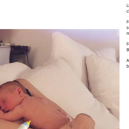
L
c
F
s
m
F
B
A
b