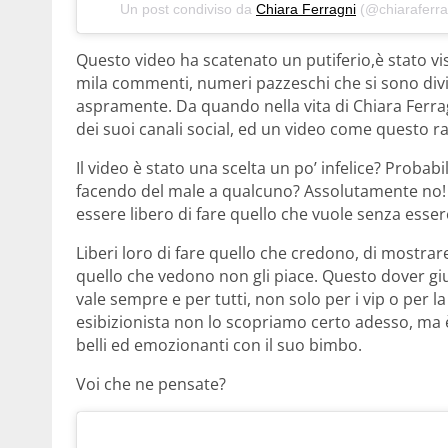
Un post condiviso da
Chiara Ferragni
(@chiaraferra
Questo video ha scatenato un putiferio,è stato visu
mila commenti, numeri pazzeschi che si sono divisi
aspramente. Da quando nella vita di Chiara Ferragn
dei suoi canali social, ed un video come questo r
Il video è stato una scelta un po’ infelice? Probab
facendo del male a qualcuno? Assolutamente no!
essere libero di fare quello che vuole senza esser
Liberi loro di fare quello che credono, di mostrare 
quello che vedono non gli piace. Questo dover giud
vale sempre e per tutti, non solo per i vip o per l
esibizionista non lo scopriamo certo adesso, ma
belli ed emozionanti con il suo bimbo.
Voi che ne pensate?