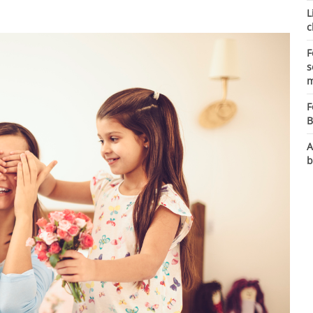
L
c
F
s
m
F
B
A
b