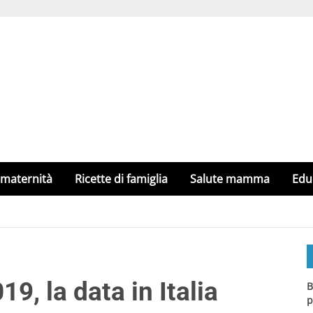
 maternità
Ricette di famiglia
Salute mamma
Edu
, la data in Italia
B
p