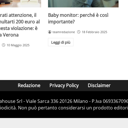
Baby monitor: perché è così
ati attenzione, il
importante?
ultarti 200 euro al
esta violazione: è
teamredazione
18 Febbraio 2025
 a Verona
Leggi di più
10 Maggio 2025
Redazione
Privacy Policy
Disclaimer
house Srl - Viale Sarca 336 20126 Milano - P.Iva 06933670967
dicità. Non può pertanto considerarsi un prodotto editorial