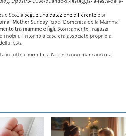
log.it/post/349688/quando-si-festeggia-la-festa-della-
les e Scozia
segue una datazione differente
e si
iama “
Mother Sunday
” cioè “Domenica della Mamma”
mento tra mamme e figli
. Storicamente i ragazzi
i nobili, il ritorno a casa era associato proprio al
della festa.
 in tutto il mondo, all’appello non mancano mai