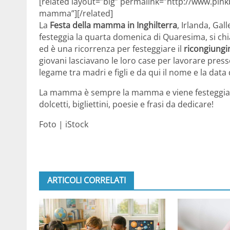
[related layout=”big” permalink=”http://www.pinkb
mamma”][/related]
La
Festa della mamma in Inghilterra
, Irlanda, Gal
festeggia la quarta domenica di Quaresima, si ch
ed è una ricorrenza per festeggiare il
ricongiungi
giovani lasciavano le loro case per lavorare presso 
legame tra madri e figli e da qui il nome e la data 
La mamma è sempre la mamma e viene festeggiata
dolcetti, bigliettini, poesie e frasi da dedicare!
Foto | iStock
ARTICOLI CORRELATI