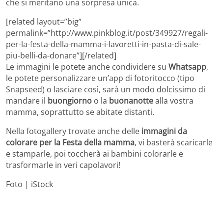
che si meritano una sorpresa unica.
[related layout=”big”
permalink=”http://www.pinkblog.it/post/349927/regali-
per-la-festa-della-mamma-i-lavoretti-in-pasta-di-sale-
piu-belli-da-donare”][/related]
Le immagini le potete anche condividere su
Whatsapp
,
le potete personalizzare un’app di fotoritocco (tipo
Snapseed) o lasciare così, sarà un modo dolcissimo di
mandare il
buongiorno
o la
buonanotte
alla vostra
mamma, soprattutto se abitate distanti.
Nella fotogallery trovate anche delle
immagini da
colorare per la Festa della mamma
, vi basterà scaricarle
e stamparle, poi toccherà ai bambini colorarle e
trasformarle in veri capolavori!
Foto | iStock