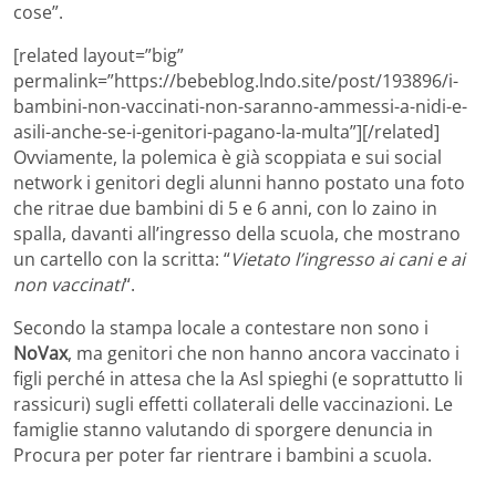
cose”.
[related layout=”big”
permalink=”https://bebeblog.lndo.site/post/193896/i-
bambini-non-vaccinati-non-saranno-ammessi-a-nidi-e-
asili-anche-se-i-genitori-pagano-la-multa”][/related]
Ovviamente, la polemica è già scoppiata e sui social
network i genitori degli alunni hanno postato una foto
che ritrae due bambini di 5 e 6 anni, con lo zaino in
spalla, davanti all’ingresso della scuola, che mostrano
un cartello con la scritta: “
Vietato l’ingresso ai cani e ai
non vaccinati
“.
Secondo la stampa locale a contestare non sono i
NoVax
, ma genitori che non hanno ancora vaccinato i
figli perché in attesa che la Asl spieghi (e soprattutto li
rassicuri) sugli effetti collaterali delle vaccinazioni. Le
famiglie stanno valutando di sporgere denuncia in
Procura per poter far rientrare i bambini a scuola.