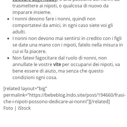
trasmettere ai nipoti, o qualcosa di nuovo da
imparare insieme.
I nonni devono fare i nonni, quindi non
comportatevi da amici, in ogni caso siete voi gli
adulti.
I nonni non devono mai sentirsi in credito con i figli
se date una mano con i nipoti, fatelo nella misura in
cui vi fa piacere.
Non fatevi fagocitare dal ruolo di nonni, non
annullate le vostre
vite
per occuparvi dei nipoti, va
bene essere di aiuto, ma senza che questo
condizioni ogni cosa.
[related layout=”big”
permalink=”https://bebeblog.lndo.site/post/194660/frasi-
che-i-nipoti-possono-dedicare-ai-nonni”][/related]
Foto | iStock