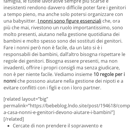
famiglia, le tutele lavorative sempre più scarse e
inesistenti rendono davvero difficile poter fare i genitori
a tempo pieno, ma anche solo potersi organizzare con
una babysitter.
I nonni sono figure essenziali
che, ora
più che mai, rivestono un ruolo importantissimo, sono
molto presenti, aiutano nella gestione quotidiana dei
bambini e molto spesso sono dei sostituti dei genitori.
Fare i nonni però non è facile, da un lato si è i
responsabili dei bambini, dall’altro bisogna rispettare le
regole dei genitori. Bisogna essere presenti, ma non
invadenti, offrire i propri consigli ma senza giudicare,
non è per niente facile. Vediamo insieme
10 regole per i
nonni
che possono aiutare nella gestione dei nipoti e a
evitare conflitti con i figli e con i loro partner.
[related layout=”big”
permalink=”https://bebeblog.lndo.site/post/194618/compi
a-casa-nonni-e-genitori-devono-aiutare-i-bambini”]
[/related]
Cercate di non prendere il sopravvento e