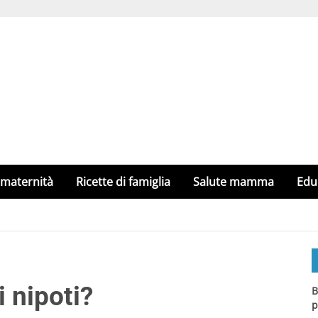
 maternità
Ricette di famiglia
Salute mamma
Edu
i nipoti?
B
p