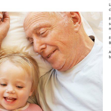
L
c
F
s
m
F
B
A
b