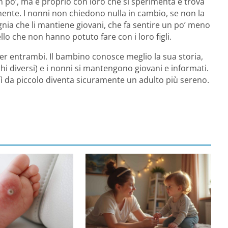
n po’, ma è proprio con loro che si sperimenta e trova
ente. I nonni non chiedono nulla in cambio, se non la
ia che li mantiene giovani, che fa sentire un po’ meno
lo che non hanno potuto fare con i loro figli.
per entrambi. Il bambino conosce meglio la sua storia,
chi diversi) e i nonni si mantengono giovani e informati.
sì da piccolo diventa sicuramente un adulto più sereno.