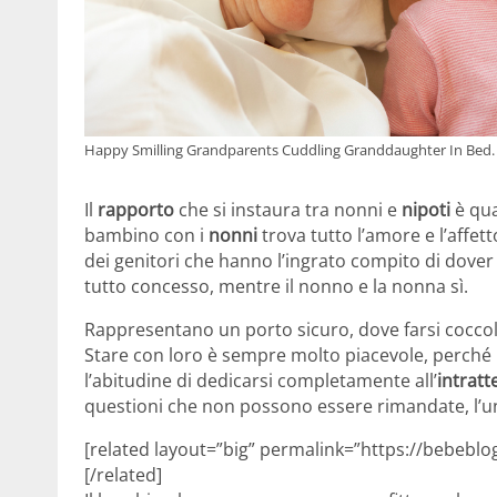
Happy Smilling Grandparents Cuddling Granddaughter In Bed.
Il
rapporto
che si instaura tra nonni e
nipoti
è qua
bambino con i
nonni
trova tutto l’amore e l’affet
dei genitori che hanno l’ingrato compito di dove
tutto concesso, mentre il nonno e la nonna sì.
Rappresentano un porto sicuro, dove farsi coccol
Stare con loro è sempre molto piacevole, perché i
l’abitudine di dedicarsi completamente all’
intrat
questioni che non possono essere rimandate, l’un
[related layout=”big” permalink=”https://bebeblo
[/related]