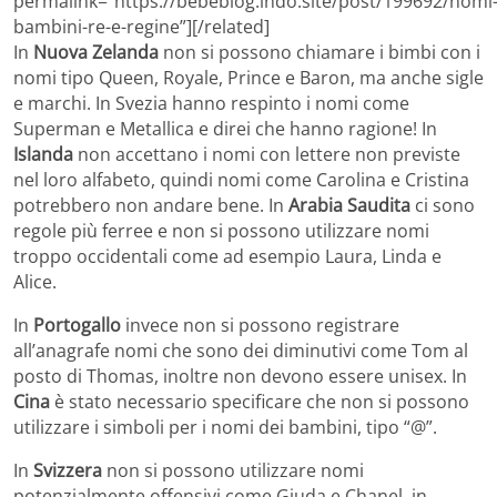
permalink=”https://bebeblog.lndo.site/post/199692/nomi
bambini-re-e-regine”][/related]
In
Nuova Zelanda
non si possono chiamare i bimbi con i
nomi tipo Queen, Royale, Prince e Baron, ma anche sigle
e marchi. In Svezia hanno respinto i nomi come
Superman e Metallica e direi che hanno ragione! In
Islanda
non accettano i nomi con lettere non previste
nel loro alfabeto, quindi nomi come Carolina e Cristina
potrebbero non andare bene. In
Arabia Saudita
ci sono
regole più ferree e non si possono utilizzare nomi
troppo occidentali come ad esempio Laura, Linda e
Alice.
In
Portogallo
invece non si possono registrare
all’anagrafe nomi che sono dei diminutivi come Tom al
posto di Thomas, inoltre non devono essere unisex. In
Cina
è stato necessario specificare che non si possono
utilizzare i simboli per i nomi dei bambini, tipo “@”.
In
Svizzera
non si possono utilizzare nomi
potenzialmente offensivi come Giuda e Chanel, in