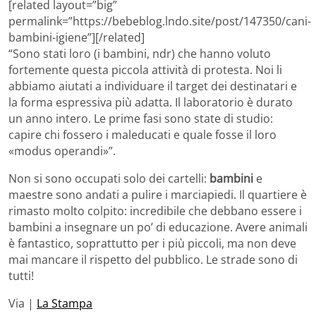
[related layout=”big”
permalink=”https://bebeblog.lndo.site/post/147350/cani-
bambini-igiene”][/related]
“Sono stati loro (i bambini, ndr) che hanno voluto
fortemente questa piccola attività di protesta. Noi li
abbiamo aiutati a individuare il target dei destinatari e
la forma espressiva più adatta. Il laboratorio è durato
un anno intero. Le prime fasi sono state di studio:
capire chi fossero i maleducati e quale fosse il loro
«modus operandi»”.
Non si sono occupati solo dei cartelli:
bambini
e
maestre sono andati a pulire i marciapiedi. Il quartiere è
rimasto molto colpito: incredibile che debbano essere i
bambini a insegnare un po’ di educazione. Avere animali
è fantastico, soprattutto per i più piccoli, ma non deve
mai mancare il rispetto del pubblico. Le strade sono di
tutti!
Via |
La Stampa