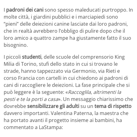
I
padroni dei cani
sono spesso maleducati purtroppo. In
molte città, i giardini pubblici e i marciapiedi sono
“pieni” delle deiezioni canine lasciate dai loro padroni,
che in realtà avrebbero l’obbligo di pulire dopo che il
loro amico a quattro zampe ha giustamente fatto il suo
bisognino.
I piccoli
studenti
, delle scuole del comprensorio King
Milia di Torino, stufi dello stato in cui si trovano le
strade, hanno tappezzato via Germonio, via Rieti e
corso Francia con cartelli in cui chiedono ai padroni di
cani di raccogliere le deiezioni. La fase principale che si
può leggere è la seguente: «
Raccoglila, altrimenti la
pesti e te la porti a casa
». Un messaggio chiarissimo che
dovrebbe
sensibilizzare gli adulti
su un
tema di rispetto
davvero importanti. Valentina Paterna, la maestra che
ha portato avanti il progetto insieme ai bambini, ha
commentato a LaStampa: