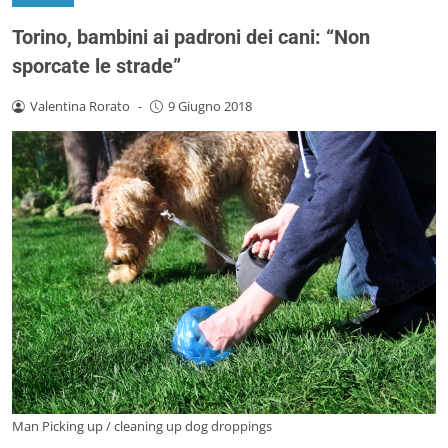
Torino, bambini ai padroni dei cani: “Non
sporcate le strade”
Valentina Rorato
-
9 Giugno 2018
Man Picking up / cleaning up dog droppings