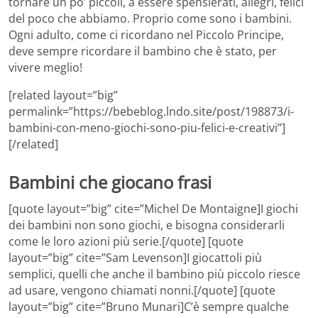
tornare un po’ piccoli, a essere spensierati, allegri, felici
del poco che abbiamo. Proprio come sono i bambini.
Ogni adulto, come ci ricordano nel Piccolo Principe,
deve sempre ricordare il bambino che è stato, per
vivere meglio!
[related layout=”big”
permalink=”https://bebeblog.lndo.site/post/198873/i-
bambini-con-meno-giochi-sono-piu-felici-e-creativi”]
[/related]
Bambini che giocano frasi
[quote layout=”big” cite=”Michel De Montaigne]I giochi
dei bambini non sono giochi, e bisogna considerarli
come le loro azioni più serie.[/quote] [quote
layout=”big” cite=”Sam Levenson]I giocattoli più
semplici, quelli che anche il bambino più piccolo riesce
ad usare, vengono chiamati nonni.[/quote] [quote
layout=”big” cite=”Bruno Munari]C’è sempre qualche