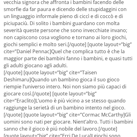
vecchia signora che affronta i bambini facendo delle
smorfie da far paura e dicendo delle stupidaggini con
un linguaggio informale pieno di ciccì e di coccò e di
piciupaciù. Di solito i bambini guardano con molta
severità queste persone che sono invecchiate invano;
non capiscono cosa vogliono e tornano ai loro giochi,
giochi semplici e molto seri.[/quote] [quote layout=”big”
cite=”Daniel Pennac]Quel che complica tutto è che la
maggior parte dei bambini fanno i bambini, e quasi tutti
gli adulti giocano agli adulti.
[/quote] [quote layout=”big” cite=”Taisen
Deshimaru]Quando un bambino gioca il suo gioco
riempie l’universo intero. Noi non siamo più capaci di
giocare così.[/quote] [quote layout=”big”
cite=”Eraclito]L’uomo è più vicino a se stesso quando
raggiunge la serietà di un bambino intento nel gioco.
[/quote] [quote layout=”big” cite=”Cormac McCarthy]Gli
uomini sono nati per giocare. Nient’altro. Tutti i bambini
sanno che il gioco è piú nobile del lavoro.[/quote]
[quote layout=”big” cite=”Erri De Luca]I giochi sono