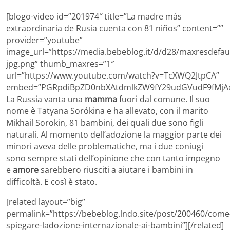
[blogo-video id=”201974″ title=”La madre más
extraordinaria de Rusia cuenta con 81 niños” content=””
provider=”youtube”
image_url=”https://media.bebeblog.it/d/d28/maxresdefaul
jpg.png” thumb_maxres=”1″
url=”https://www.youtube.com/watch?v=TcXWQ2JtpCA”
embed=”PGRpdiBpZD0nbXAtdmlkZW9fY29udGVudF9fMjAx
La Russia vanta una
mamma
fuori dal comune. Il suo
nome è Tatyana Sorókina e ha allevato, con il marito
Mikhail Sorokin, 81 bambini, dei quali due sono figli
naturali. Al momento dell’adozione la maggior parte dei
minori aveva delle problematiche, ma i due coniugi
sono sempre stati dell’opinione che con tanto impegno
e
amore
sarebbero riusciti a aiutare i bambini in
difficoltà. E così è stato.
[related layout=”big”
permalink=”https://bebeblog.lndo.site/post/200460/come
spiegare-ladozione-internazionale-ai-bambini”][/related]