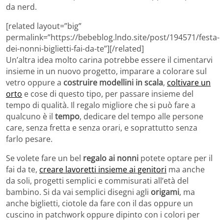
da nerd.
[related layout=”big”
permalink=”https://bebeblog.lndo.site/post/194571/festa-
dei-nonni-biglietti-fai-da-te”][/related]
Un’altra idea molto carina potrebbe essere il cimentarvi
insieme in un nuovo progetto, imparare a colorare sul
vetro oppure a
costruire modellini in scala
,
coltivare un
orto
e cose di questo tipo, per passare insieme del
tempo di qualità. Il regalo migliore che si può fare a
qualcuno è il
tempo
, dedicare del tempo alle persone
care, senza fretta e senza orari, e soprattutto senza
farlo pesare.
Se volete fare un bel
regalo ai nonni
potete optare per il
fai da te,
creare lavoretti insieme ai genitori
ma anche
da soli, progetti semplici e commisurati all’età del
bambino. Si da vai semplici disegni agli
origami
, ma
anche biglietti, ciotole da fare con il das oppure un
cuscino in patchwork oppure dipinto con i colori per