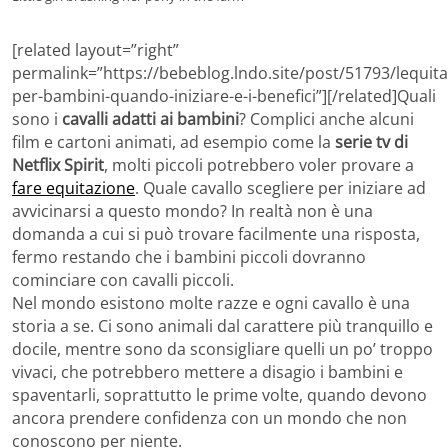
[related layout=”right”
permalink=”https://bebeblog.lndo.site/post/51793/lequita
per-bambini-quando-iniziare-e-i-benefici”][/related]Quali
sono i
cavalli adatti ai bambini
? Complici anche alcuni
film e cartoni animati, ad esempio come la
serie tv di
Netflix Spirit
, molti piccoli potrebbero voler provare a
fare equitazione
. Quale cavallo scegliere per iniziare ad
avvicinarsi a questo mondo? In realtà non è una
domanda a cui si può trovare facilmente una risposta,
fermo restando che i bambini piccoli dovranno
cominciare con cavalli piccoli.
Nel mondo esistono molte razze e ogni cavallo è una
storia a se. Ci sono animali dal carattere più tranquillo e
docile, mentre sono da sconsigliare quelli un po’ troppo
vivaci, che potrebbero mettere a disagio i bambini e
spaventarli, soprattutto le prime volte, quando devono
ancora prendere confidenza con un mondo che non
conoscono per niente.