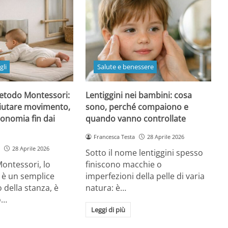
gli
Salute e benessere
etodo Montessori:
Lentiggini nei bambini: cosa
iutare movimento,
sono, perché compaiono e
onomia fin dai
quando vanno controllate
Francesca Testa
28 Aprile 2026
28 Aprile 2026
Sotto il nome lentiggini spesso
ontessori, lo
finiscono macchie o
 è un semplice
imperfezioni della pelle di varia
della stanza, è
natura: è…
o…
Leggi di più