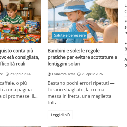
L
c
F
s
m
Salute e benessere
F
B
quisto conta più
Bambini e sole: le regole
ow: età consigliata,
pratiche per evitare scottature e
A
fficoltà reali
lentiggini solari
b
cci
29 Aprile 2026
Francesca Testa
29 Aprile 2026
caffale, o più
Bastano pochi errori ripetuti —
ti a una pagina
l’orario sbagliato, la crema
 di promesse, il…
messa in fretta, una maglietta
tolta…
Leggi di più