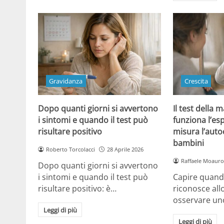
Gravidanza
Crescita
Dopo quanti giorni si avvertono
Il test della
i sintomi e quando il test può
funziona l’e
risultare positivo
misura l’aut
bambini
Roberto Torcolacci
28 Aprile 2026
Raffaele Moauro
Dopo quanti giorni si avvertono
i sintomi e quando il test può
Capire quand
risultare positivo: è…
riconosce all
osservare un
Leggi di più
Leggi di più