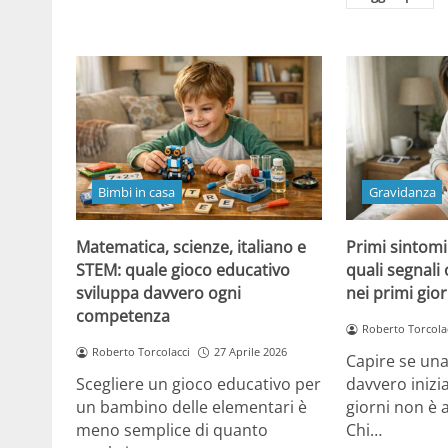
Bimbi in casa
Gravidanza
Matematica, scienze, italiano e
Primi sintomi
STEM: quale gioco educativo
quali segnali
sviluppa davvero ogni
nei primi gior
competenza
Roberto Torcola
Roberto Torcolacci
27 Aprile 2026
Capire se una
Scegliere un gioco educativo per
davvero inizi
un bambino delle elementari è
giorni non è 
meno semplice di quanto
Chi…