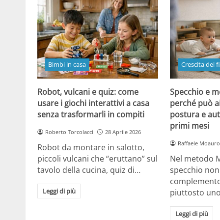
Bimbi in casa
Crescita dei fi
Robot, vulcani e quiz: come
Specchio e m
usare i giochi interattivi a casa
perché può a
senza trasformarli in compiti
postura e aut
primi mesi
Roberto Torcolacci
28 Aprile 2026
Raffaele Moauro
Robot da montare in salotto,
piccoli vulcani che “eruttano” sul
Nel metodo M
tavolo della cucina, quiz di…
specchio non
complemento 
Leggi di più
piuttosto un
Leggi di più