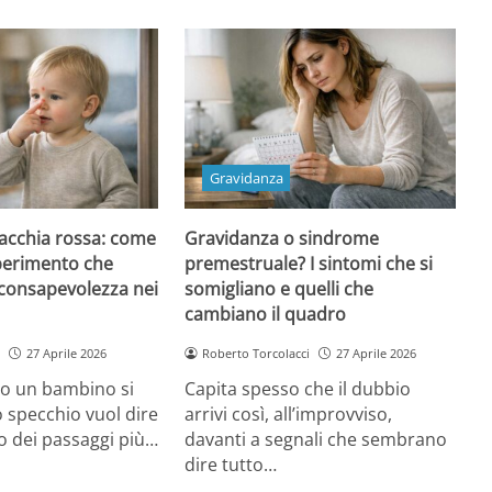
Gravidanza
 macchia rossa: come
Gravidanza o sindrome
sperimento che
premestruale? I sintomi che si
oconsapevolezza nei
somigliano e quelli che
cambiano il quadro
27 Aprile 2026
Roberto Torcolacci
27 Aprile 2026
o un bambino si
Capita spesso che il dubbio
o specchio vuol dire
arrivi così, all’improvviso,
o dei passaggi più…
davanti a segnali che sembrano
dire tutto…