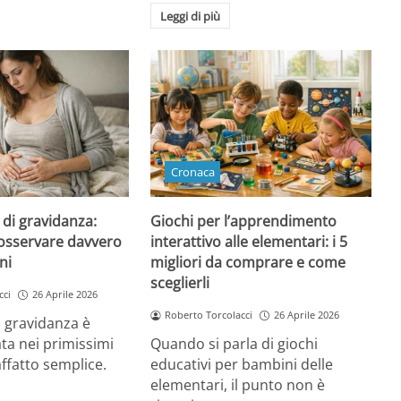
Leggi di più
Cronaca
 di gravidanza:
Giochi per l’apprendimento
 osservare davvero
interattivo alle elementari: i 5
ni
migliori da comprare e come
sceglierli
cci
26 Aprile 2026
Roberto Torcolacci
26 Aprile 2026
 gravidanza è
ata nei primissimi
Quando si parla di giochi
affatto semplice.
educativi per bambini delle
elementari, il punto non è