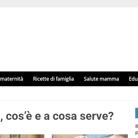
 maternità
Ricette di famiglia
Salute mamma
Edu
 cos’è e a cosa serve?
B
p