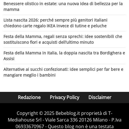
Benessere olistico in estate: una nuova idea di bellezza per la
mamma
Lista nascita 2026: perché sempre più genitori italiani
chiedono carte regalo IKEA invece di tutine e peluche
Festa della Mamma, regali senza sprechi: idee sostenibili che
sostituiscono fiori e acquisti dell’ultimo minuto
Festa della Mamma in Italia, la doppia nascita tra Bordighera e
Assisi
Alternative ai succhi confezionati: idee semplici per far bere e
mangiare meglio i bambini
Redazione
Privacy Policy
Disclaimer
Copyright © 2025 Bebeblog.it proprietà di T-
Mediahouse Srl - Viale Sarca 336 20126 Milano - P.Iva
06933670967 - Questo blog non è una testata