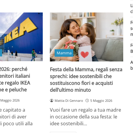
L
c
F
s
m
F
B
o
Mamma
A
b
 2026: perché
Festa della Mamma, regali senza
itori italiani
sprechi: idee sostenibili che
e regalo IKEA
sostituiscono fiori e acquisti
ine e peluche
dell’ultimo minuto
 Maggio 2026
Mattia Di Gennaro
5 Maggio 2026
 capitato a
Vuoi fare un regalo a tua madre
itori di aver
in occasione della sua festa: le
i poco utili alla
idee sostenibili…