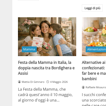
Leggi di più
Mamma
Alimentazion
Festa della Mamma in Italia, la
Alternative ai
doppia nascita tra Bordighera e
confezionati:
Assisi
far bere e ma
bambini
Mattia Di Gennaro
4 Maggio 2026
Raffaele Moauro
La Festa della Mamma, che
cadrà quest'anno il 10 maggio,
I succhi conf
al giorno d'oggi è una…
una scorciat
nelle case co