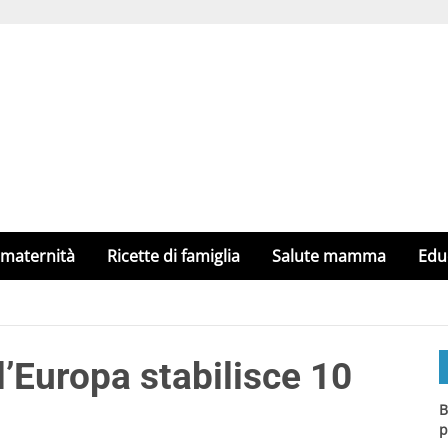
 maternità
Ricette di famiglia
Salute mamma
Edu
l’Europa stabilisce 10
B
p