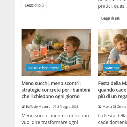
Leggi di più
pratici, quasi
Leggi di più
Salute e benessere
Mamma
Meno succhi, meno scontri:
Festa della 
strategie concrete per i bambini
quando cade 
che li chiedono ogni giorno
più di un reg
Raffaele Moauro
2 Maggio 2026
Mattia Di Genna
Meno succhi, meno scontri non
La Festa del
vuol dire trasformare ogni
cade domenic