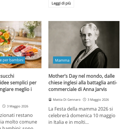
Leggi di più
e per bambini
Mamma
 succhi
Mother’s Day nel mondo, dalle
 idee semplici per
chiese inglesi alla battaglia anti-
ngiare meglio i
commerciale di Anna Jarvis
Mattia Di Gennaro
3 Maggio 2026
3 Maggio 2026
La Festa della mamma 2026 si
ezionati restano
celebrerà domenica 10 maggio
oia molto comune
in Italia e in molti…
n bambini: sono