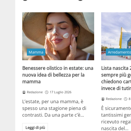
Mamma
Arredament
Benessere olistico in estate: una
Lista nascita
nuova idea di bellezza per la
sempre più gen
mamma
chiedono cart
invece di tut
Redazione
17 Luglio 2026
Redazione
8
L’estate, per una mamma, è
spesso una stagione piena di
È sicuramente
contrasti. Da una parte c’è…
tantissimi gen
ricevuto regal
Leggi di più
nascita del…