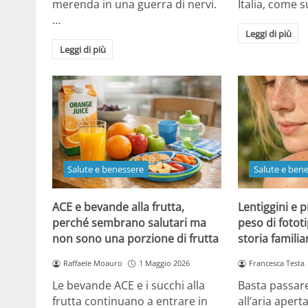
merenda in una guerra di nervi.
Italia, come
…
Leggi di più
Leggi di più
Salute e benessere
Salute e ben
ACE e bevande alla frutta,
Lentiggini e p
perché sembrano salutari ma
peso di fotot
non sono una porzione di frutta
storia familia
Raffaele Moauro
1 Maggio 2026
Francesca Testa
Le bevande ACE e i succhi alla
Basta passar
frutta continuano a entrare in
all’aria apert