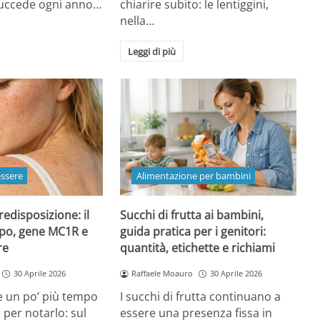
 succede ogni anno…
chiarire subito: le lentiggini,
nella…
Leggi di più
essere
Alimentazione per bambini
redisposizione: il
Succhi di frutta ai bambini,
ipo, gene MC1R e
guida pratica per i genitori:
re
quantità, etichette e richiami
30 Aprile 2026
Raffaele Moauro
30 Aprile 2026
e un po’ più tempo
I succhi di frutta continuano a
a per notarlo: sul
essere una presenza fissa in