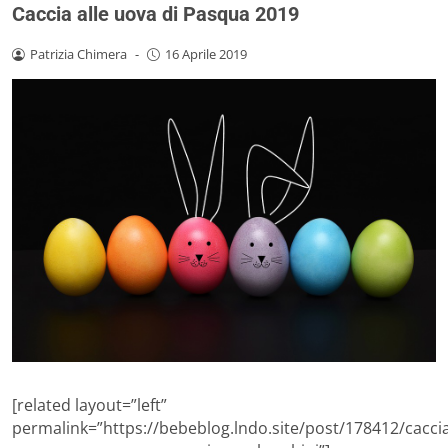
Caccia alle uova di Pasqua 2019
Patrizia Chimera
-
16 Aprile 2019
[related layout=”left”
permalink=”https://bebeblog.lndo.site/post/178412/cacci