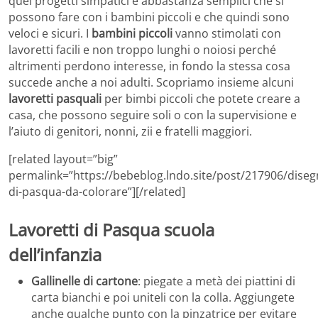
quei progetti simpatici e abbastanza semplici che si
possono fare con i bambini piccoli e che quindi sono
veloci e sicuri. I
bambini piccoli
vanno stimolati con
lavoretti facili e non troppo lunghi o noiosi perché
altrimenti perdono interesse, in fondo la stessa cosa
succede anche a noi adulti. Scopriamo insieme alcuni
lavoretti pasquali
per bimbi piccoli che potete creare a
casa, che possono seguire soli o con la supervisione e
l’aiuto di genitori, nonni, zii e fratelli maggiori.
[related layout=”big”
permalink=”https://bebeblog.lndo.site/post/217906/diseg
di-pasqua-da-colorare”][/related]
Lavoretti di Pasqua scuola
dell’infanzia
Gallinelle di cartone
: piegate a metà dei piattini di
carta bianchi e poi uniteli con la colla. Aggiungete
anche qualche punto con la pinzatrice per evitare