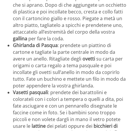
che si aprano. Dopo di che aggiungete un occhietto
di plastica e poi incollate becco, cresta e collo fatti
con il cartoncino giallo e rosso. Piegate a metà un
altro piatto, tagliatelo a spicchi e prendetene uno,
attaccatelo all’estremità del corpo della vostra
gallina
per fare la coda.
Ghirlanda di Pasqua
: prendete un piattino di
cartone e tagliate la parte centrale in modo da
avere un anello. Ritagliate degli
ovetti
su carta per
origami o carta regalo a tema pasquale e poi
incollate gli ovetti sull’anello in modo da coprirlo
tutto. Fate un buchino e mettete un filo in modo da
poter appendere la vostra ghirlanda.
Vasetti pasquali
: prendete dei barattolini e
colorateli con i colori a tempera o quelli a dita, poi
fate asciugare e con un pennarello disegnate le
faccine come in foto. Se i bambini sono troppo
piccoli e non volete dargli in mano il vetro potete
usare le
lattine
dei pelati oppure dei
bicchieri di