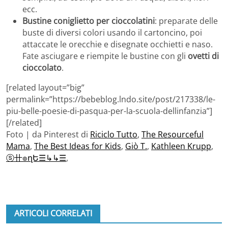
ecc.
Bustine coniglietto per cioccolatini
: preparate delle
buste di diversi colori usando il cartoncino, poi
attaccate le orecchie e disegnate occhietti e naso.
Fate asciugare e riempite le bustine con gli
ovetti di
cioccolato
.
[related layout=”big”
permalink=”https://bebeblog.lndo.site/post/217338/le-
piu-belle-poesie-di-pasqua-per-la-scuola-dellinfanzia”]
[/related]
Foto | da Pinterest di
Riciclo Tutto
,
The Resourceful
Mama
,
The Best Ideas for Kids
,
Giò T.
,
Kathleen Krupp
,
ⓢ卄๏ղԵ☰↳↳☰
,
ARTICOLI CORRELATI