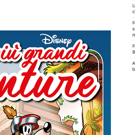
L
c
F
s
m
F
B
A
b