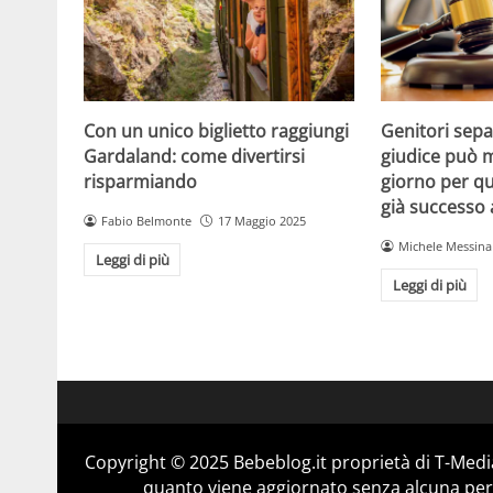
Con un unico biglietto raggiungi
Genitori separ
Gardaland: come divertirsi
giudice può m
risparmiando
giorno per qu
già successo
Fabio Belmonte
17 Maggio 2025
Michele Messina
Leggi di più
Leggi di più
Copyright © 2025 Bebeblog.it proprietà di T-Media
quanto viene aggiornato senza alcuna perio