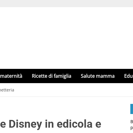
 maternità
Ricette di famiglia
Salute mamma
Edu
metteria
e Disney in edicola e
B
p