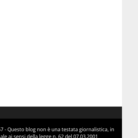
 - Questo blog non è una testata giornalistica, in
e ai sensi della legge n. 62 del 07.03.2001