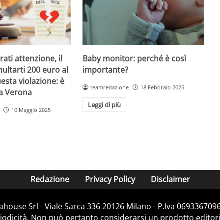
Baby monitor: perché è così
ati attenzione, il
importante?
ultarti 200 euro al
esta violazione: è
teamredazione
18 Febbraio 2025
 a Verona
Leggi di più
10 Maggio 2025
Redazione
Privacy Policy
Disclaimer
house Srl - Viale Sarca 336 20126 Milano - P.Iva 06933670967
dicità. Non può pertanto considerarsi un prodotto editorial