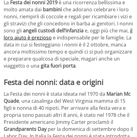
La
Festa dei nonni 2019
è una ricorrenza bellissima e
molto amata dai
bambini
che adorano celebrare i loro
nonni, riempirli di coccole e regali per ricambiare i vizi e
gli stravizi che gli concedono in barba ai genitori. I nonni
sono gli
angeli custodi dell’infanzia
e, oggi più che mai,
il
loro aiuto è prezioso
e indispensabile per le famiglie. La
data in cui si festeggiano i nonni è il 2 ottobre, manca
ancora moltissimo tempo e quindi ci si può organizzare
e preparare qualcosa di speciale, magari anche un
viaggetto o una
gita fuori porta
.
Festa dei nonni: data e origini
La Festa dei nonni è stata ideata nel 1970 da
Marian Mc
Quade
, una casalinga del West Virginia mamma di 15
figli e nonna di 40 nipoti. Per arrivare alla festa vera e
propria sono passati altri 8 anni, è stato nel 1978 che il
Presidente americano Jimmy Carter proclamò il
Grandparents Day
per la domenica di settembre dopo il
Labor Day. In Italia la Festa dei nonni è stata introdotta