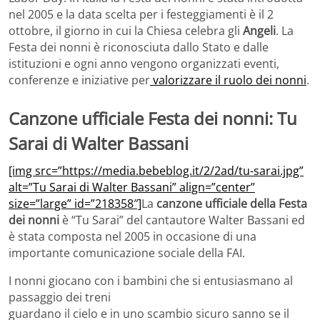
nel 2005 e la data scelta per i festeggiamenti è il 2
ottobre, il giorno in cui la Chiesa celebra gli
Angeli
. La
Festa dei nonni è riconosciuta dallo Stato e dalle
istituzioni e ogni anno vengono organizzati eventi,
conferenze e iniziative per
valorizzare il ruolo dei nonni
.
Canzone ufficiale Festa dei nonni: Tu
Sarai di Walter Bassani
[img src=”https://media.bebeblog.it/2/2ad/tu-sarai.jpg”
alt=”Tu Sarai di Walter Bassani” align=”center”
size=”large” id=”218358″]
La
canzone ufficiale della Festa
dei nonni
è “Tu Sarai” del cantautore Walter Bassani ed
è stata composta nel 2005 in occasione di una
importante comunicazione sociale della FAI.
I nonni giocano con i bambini che si entusiasmano al
passaggio dei treni
guardano il cielo e in uno scambio sicuro sanno se il